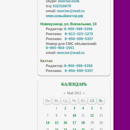
skype:
nvector.osnk
icq:
632316679
email:
nvector@mail.ru
www.новыйвектор.рф
Новокузнецк, ул. Вокзальная, 10
Редактор:
8−950−599−5356
Реклама:
8−913−323−1275
Реклама:
8−950−599−5357
Номер для СМС объявлений:
8−905−904−1551
email:
nvector@mail.ru
Калтан
Редактор:
8−950−599−5356
Реклама:
8−950−599−5357
КАЛЕНДАРЬ
«
Май 2012
»
Пн
Вт
Ср
Чт
Пт
Сб
Вс
1
2
3
4
5
6
7
8
9
10
11
12
13
14
15
16
17
18
19
20