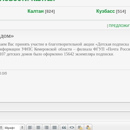
Калтан
Кузбасс
[824]
[514]
[
ПРЕДЛОЖИ
 дом»
аем Вас принять участие в благотворительной акции «Детская подписка 
о информации УФПС Кемеровской области – филиала ФГУП «Почта Росс
 107 детских домов было оформлено 15642 экземпляра подписки.
0.0
/
0
Шрифт