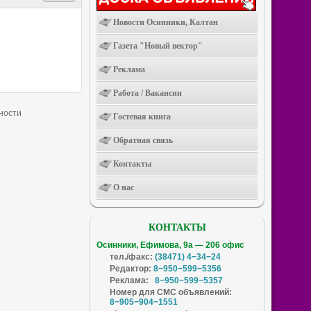
Новости Осинники, Калтан
Газета "Новый вектор"
Реклама
Работа / Вакансии
Гостевая книга
Обратная связь
Контакты
О нас
КОНТАКТЫ
Осинники, Ефимова, 9а — 206 офис
тел./факс:
(38471) 4−34−24
Редактор:
8−950−599−5356
Реклама:
8−950−599−5357
Номер для СМС объявлений:
8−905−904−1551