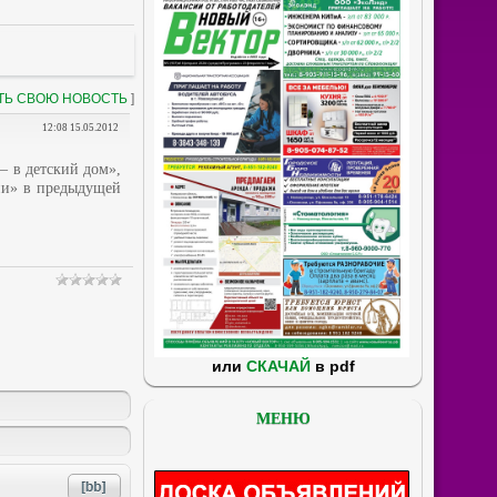
ТЬ СВОЮ НОВОСТЬ
]
12:08 15.05.2012
– в детский дом»,
ии» в предыдущей
или
СКАЧАЙ
в pdf
МЕНЮ