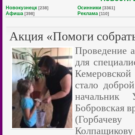
Новокузнецк
Осинники
[238]
[3361]
Афиша
Реклама
[398]
[110]
Акция «Помоги собрать
Проведение а
для специали
Кемеровской 
стало доброй
начальник 
Бобровская в
(Горбачев
Колпащикову