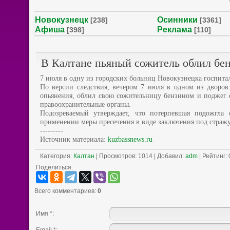
Новокузнецк
Осинники
[238]
[3361]
Афиша
Реклама
[398]
[110]
В Калтане пьяный сожитель облил бе
7 июля в одну из городских больниц Новокузнецка госпитал
По версии следствия, вечером 7 июля в одном из дворов
опьянения, облил свою сожительницу бензином и поджег 
правоохранительные органы.
Подозреваемый утверждает, что потерпевшая подожгла
применении меры пресечения в виде заключения под стражу
---------
Источник материала:
kuzbassnews.ru
Категория
:
Калтан
|
Просмотров
: 1014 |
Добавил
:
adm
|
Рейтинг
:
Поделиться:
Всего комментариев
:
0
Имя *: