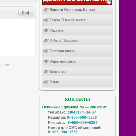
Новости Осинники, Калтан
Газета "Новый вектор"
Реклама
Работа / Вакансии
Гостевая книга
Обратная связь
Контакты
О нас
КОНТАКТЫ
Осинники, Ефимова, 9а — 206 офис
тел./факс:
(38471) 4−34−24
Редактор:
8−950−599−5356
Реклама:
8−950−599−5357
Номер для СМС объявлений:
8−905−904−1551