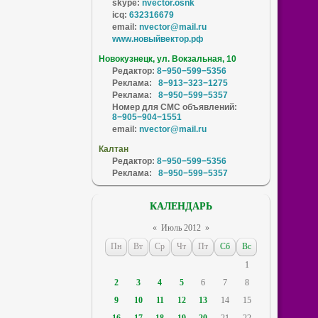
skype:
nvector.osnk
icq:
632316679
email:
nvector@mail.ru
www.новыйвектор.рф
Новокузнецк, ул. Вокзальная, 10
Редактор:
8−950−599−5356
Реклама:
8−913−323−1275
Реклама:
8−950−599−5357
Номер для СМС объявлений:
8−905−904−1551
email:
nvector@mail.ru
Калтан
Редактор:
8−950−599−5356
Реклама:
8−950−599−5357
КАЛЕНДАРЬ
«
Июль 2012
»
Пн
Вт
Ср
Чт
Пт
Сб
Вс
1
2
3
4
5
6
7
8
9
10
11
12
13
14
15