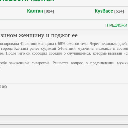
Калтан
Кузбасс
[824]
[514]
[
ПРЕДЛОЖИ
нзином женщину и поджог ее
изирована 41-летняя женщина с 60% ожогов тела. Через несколько дней 
 города Калтана ранее судимый 54-летний мужчина, находясь в состоя
ее. После чего он сообщил соседям о случившемся, которые вызвали «
 себя зажженной сигаретой. Решается вопрос о предъявлении мужч
.
0.0
/
0