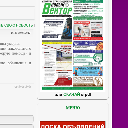
ТЬ СВОЮ НОВОСТЬ
]
16:29 19.07.2012
она умерла.
нии алкогольного
скорую помощь» и
ине обвинения и
или
СКАЧАЙ
в pdf
МЕНЮ