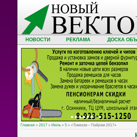
НОВОСТИ
РЕКЛАМА
ДОСКА ОБ
Главная
»
2017
»
Июль
»
5
» «Томазак – Пайрам 2017»