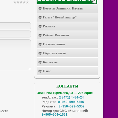
Новости Осинники, Калтан
Газета "Новый вектор"
Реклама
Работа / Вакансии
Гостевая книга
Обратная связь
Контакты
О нас
КОНТАКТЫ
Осинники, Ефимова, 9а — 206 офис
тел./факс:
(38471) 4−34−24
Редактор:
8−950−599−5356
Реклама:
8−950−599−5357
Номер для СМС объявлений:
8−905−904−1551