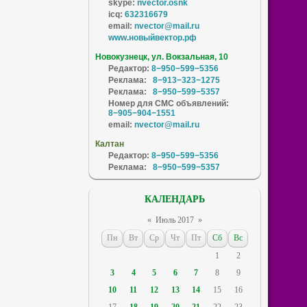
skype:
nvector.osnk
icq:
632316679
email:
nvector@mail.ru
www.новыйвектор.рф
Новокузнецк, ул. Вокзальная, 10
Редактор:
8−950−599−5356
Реклама:
8−913−323−1275
Реклама:
8−950−599−5357
Номер для СМС объявлений:
8−905−904−1551
email:
nvector@mail.ru
Калтан
Редактор:
8−950−599−5356
Реклама:
8−950−599−5357
КАЛЕНДАРЬ
«
Июль 2017
»
Пн
Вт
Ср
Чт
Пт
Сб
Вс
1
2
3
4
5
6
7
8
9
10
11
12
13
14
15
16