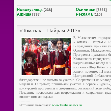
Новокузнецк
Осинники
[238]
[3361]
Афиша
Реклама
[398]
[110]
«Томазак – Пайрам 2017»
В Мысковском городск
«Томазак - Пайрам 2017
В празднике приняли уч
Осинники, Междуреченс
Программа праздника б
Калтанского городского
национальные блюда и и
костюма «Шор Кебе» и д
заняли почетное III ме
Центральной библиотек
благодарственное письмо за участие. Спортсмены из молоде
медали и 12 грамот, принимали участие в борьбе «Куреш», 
конкурсной программы и спортивных состязаний всем побе
Праздник проводился для возрождения и сохранения трад
воспитания молодежи.
---------
Источник материала:
www.kuzbassnews.ru