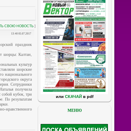
ТЬ СВОЮ НОВОСТЬ
]
13:40 05.07.2017
орский праздник
т шорцы: Калтан,
ональных культур
ставляли шорские
ого национального
ородского округа
лерия. Сотрудники
Наталья получила
 собой кубок, три
или
СКАЧАЙ
в pdf
е. По результатам
арки.
но-нравственного
МЕНЮ