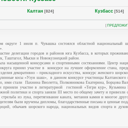
Калтан
Кузбасс
[824]
[514]
[
ПРЕДЛОЖИ
ом округе 1 июля п. Чувашка состоялся областной национальный ш
».
астие делегации городов и районов юга Кузбасса, в которых проживаю
к, Таштагол, Мыски и Новокузнецкий район.
ыла насыщенной конкурсами и спортивными состязаниями. Центр наци
 округа принял участие в конкурсе на лучшее оформление стана, пред
зделия декоративно – прикладного искусства, конкурс женского шорск
линные косы «Узун шаш», в данном конкурсе участницы Калтанского г
сто, ими стали Пахнина Виолетта, Полковникова Екатерина, Борцова Ва
и приняли участие в литературной гостиной «Тегри кур», Кузьмина 
жной политики и спорта заняли III место по общему зачету и привезли с
стрельба из лука, перетягивание каната, метания камня и многое друго
дителям были вручены дипломы, благодарственные письма и ценные под
иций, обычаев шорского народа, национальных видов спорта и духов