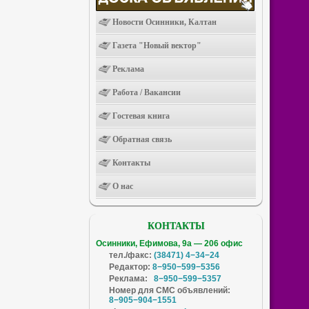
Новости Осинники, Калтан
Газета "Новый вектор"
Реклама
Работа / Вакансии
Гостевая книга
Обратная связь
Контакты
О нас
КОНТАКТЫ
Осинники, Ефимова, 9а — 206 офис
тел./факс:
(38471) 4−34−24
Редактор:
8−950−599−5356
Реклама:
8−950−599−5357
Номер для СМС объявлений:
8−905−904−1551