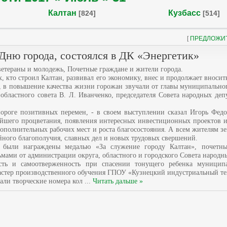
Калтан
Кузбасс
[824]
[514]
[
ПРЕДЛОЖИ
ню города, состоялся в ДК «Энергетик»
ветераны и молодежь, Почетные граждане и жители города.
х, кто строил Калтан, развивал его экономику, внес и продолжает вносить
, в повышение качества жизни горожан звучали от главы муниципально
 областного совета В. Л. Иванченко, председателя Совета народных де
пороге позитивных перемен, - в своем выступлении сказал Игорь Федо
йшего процветания, появления интересных инвестиционных проектов 
дополнительных рабочих мест и роста благосостояния. А всем жителям з
ейного благополучия, славных дел и новых трудовых свершений.
в были награждены медалью «За служение городу Калтан», почетн
мами от администрации округа, областного и городского Совета народны
сть и самоотверженность при спасении тонущего ребенка муницип
астер производственного обучения ГПОУ «Кузнецкий индустриальный т
тали творческие номера кол
...
Читать дальше »