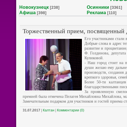
Новокузнецк
Осинники
[238]
[3361]
Афиша
Реклама
[398]
[110]
Торжественный прием, посвященный Д
Его участниками стали 
Добрые слова в адрес те
развитие и процветание
Ф. Голдинова, депутата
Куликовой.
- Наш город стоит на 
души желаю ему дальне
производств, создания 
крепкого здоровья, сем
Более 50-ти калтанце
благодарственными пись
За проявленную смело
премией была отмечена Пелагея Михайловна Михайлова, м
Замечательным подарком для участников и гостей приема с
31.07.2017
|
Калтан
|
Комментарии (0)