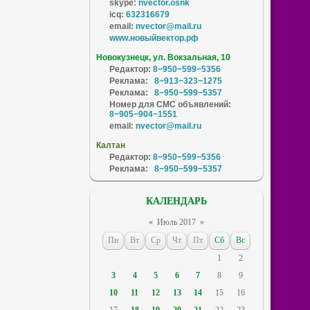
skype:
nvector.osnk
icq:
632316679
email:
nvector@mail.ru
www.новыйвектор.рф
Новокузнецк, ул. Вокзальная, 10
Редактор:
8−950−599−5356
Реклама:
8−913−323−1275
Реклама:
8−950−599−5357
Номер для СМС объявлений:
8−905−904−1551
email:
nvector@mail.ru
Калтан
Редактор:
8−950−599−5356
Реклама:
8−950−599−5357
КАЛЕНДАРЬ
«
Июль 2017
»
Пн
Вт
Ср
Чт
Пт
Сб
Вс
1
2
3
4
5
6
7
8
9
10
11
12
13
14
15
16