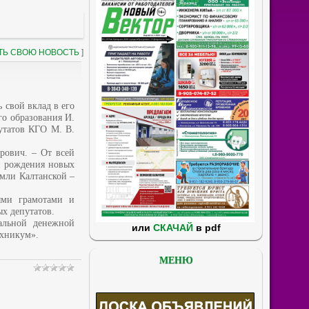
ТЬ СВОЮ НОВОСТЬ
]
 свой вклад в его
го образования И.
путатов КГО М. В.
рович. – От всей
и рождения новых
емли Калтанской –
ыми грамотами и
х депутатов.
альной денежной
или
СКАЧАЙ
в pdf
ехникум».
МЕНЮ