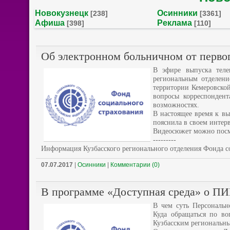
Новокузнецк
Осинники
[238]
[3361]
Афиша
Реклама
[398]
[110]
Об электронном больничном от перво
В эфире выпуска теле
региональным отделени
территории Кемеровской
вопросы корреспондент
возможностях.
В настоящее время к вы
пояснила в своем инте
Видеосюжет можно пос
---------
Информация Кузбасского регионального отделения Фонда с
07.07.2017
|
Осинники
|
Комментарии (0)
В программе «Доступная среда» о П
В чем суть Персональн
Куда обращаться по в
Кузбасским региональны