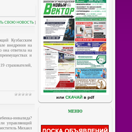
ТЬ СВОЮ НОВОСТЬ
]
ющий Кузбасским
але внедрения на
ю она ответила на
 преимуществах и
9 страхователей,
или
СКАЧАЙ
в pdf
МЕНЮ
ебенка-инвалида?
или управляющий
меститель Михаил