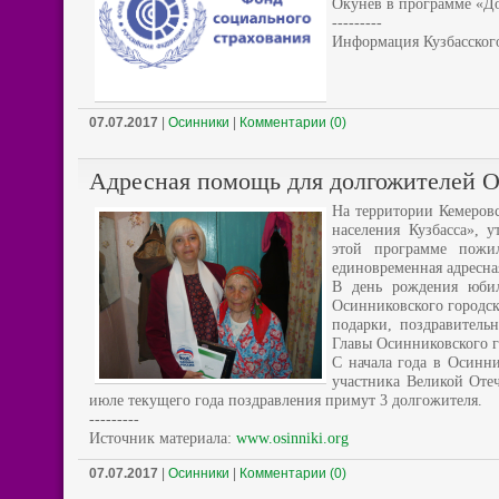
Окунев в программе «Д
---------
Информация Кузбасского
07.07.2017
|
Осинники
|
Комментарии (0)
Адресная помощь для долгожителей О
На территории Кемеровс
населения Кузбасса», 
этой программе пожи
единовременная адресна
В день рождения юбил
Осинниковского городс
подарки, поздравитель
Главы Осинниковского г
С начала года в Осинни
участника Великой Оте
июле текущего года поздравления примут 3 долгожителя.
---------
Источник материала:
www.osinniki.org
07.07.2017
|
Осинники
|
Комментарии (0)