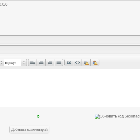
0.0
/
0
Шрифт