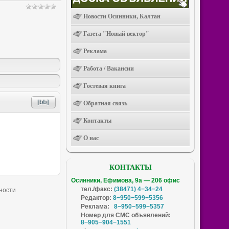
Новости Осинники, Калтан
Газета "Новый вектор"
Реклама
Работа / Вакансии
Гостевая книга
Обратная связь
Контакты
О нас
КОНТАКТЫ
Осинники, Ефимова, 9а — 206 офис
тел./факс:
(38471) 4−34−24
Редактор:
8−950−599−5356
Реклама:
8−950−599−5357
Номер для СМС объявлений:
8−905−904−1551