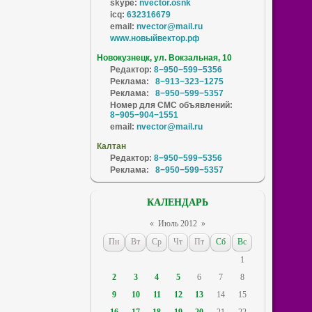
skype:
nvector.osnk
icq:
632316679
email:
nvector@mail.ru
www.новыйвектор.рф
Новокузнецк, ул. Вокзальная, 10
Редактор:
8−950−599−5356
Реклама:
8−913−323−1275
Реклама:
8−950−599−5357
Номер для СМС объявлений:
8−905−904−1551
email:
nvector@mail.ru
Калтан
Редактор:
8−950−599−5356
Реклама:
8−950−599−5357
КАЛЕНДАРЬ
«
Июль 2012
»
Пн
Вт
Ср
Чт
Пт
Сб
Вс
1
2
3
4
5
6
7
8
9
10
11
12
13
14
15