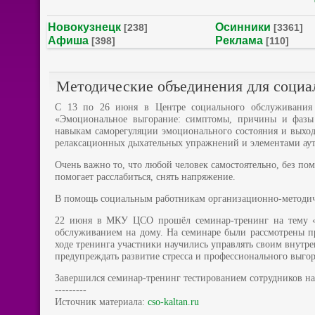
Новокузнецк
Осинники
[238]
[3361]
Афиша
Реклама
[398]
[110]
Методические объединения для социа
С 13 по 26 июня в Центре социального обслуживания с
«Эмоциональное выгорание: симптомы, причины и фазы 
навыкам саморегуляции эмоционального состояния и выхода
релаксационных дыхательных упражнений и элементами аут
Очень важно то, что любой человек самостоятельно, без по
помогает расслабиться, снять напряжение.
В помощь социальным работникам организационно-методич
22 июня в МКУ ЦСО прошёл семинар-тренинг на тему «Ф
обслуживанием на дому. На семинаре были рассмотрены пр
ходе тренинга участники научились управлять своим внутр
предупреждать развитие стресса и профессионального выгор
Завершился семинар-тренинг тестированием сотрудников на
---------
Источник материала:
cso-kaltan.ru