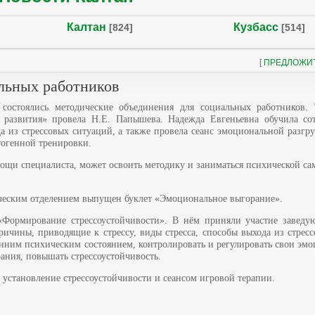
Калтан
Кузбасс
[824]
[514]
[
ПРЕДЛОЖИ
льных работников
остоялись методические объединения для социальных работников.
развития» провела Н.Е. Папышева. Надежда Евгеньевна обучила со
 из стрессовых ситуаций, а также провела сеанс эмоциональной разгр
огенной тренировки.
мощи специалиста, может освоить методику и заниматься психической са
еским отделением выпущен буклет «Эмоциональное выгорание».
ормирование стрессоустойчивости». В нём приняли участие завед
ичины, приводящие к стрессу, виды стресса, способы выхода из стрес
енним психическим состоянием, контролировать и регулировать свои эмо
ания, повышать стрессоустойчивость.
 установление стрессоустойчивости и сеансом игровой терапии.