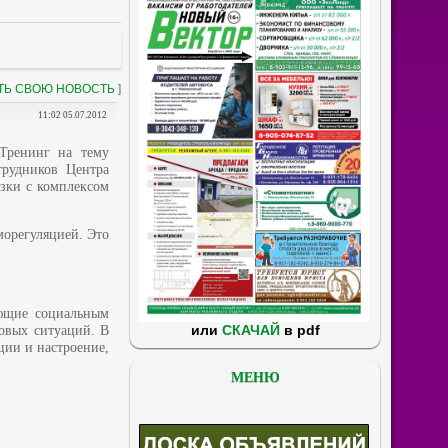
ТЬ СВОЮ НОВОСТЬ
]
11:02 05.07.2012
 Тренинг на тему
трудников Центра
узки с комплексом
морегуляцией. Это
ующие социальным
или
СКАЧАЙ
в pdf
совых ситуаций. В
ции и настроение,
МЕНЮ