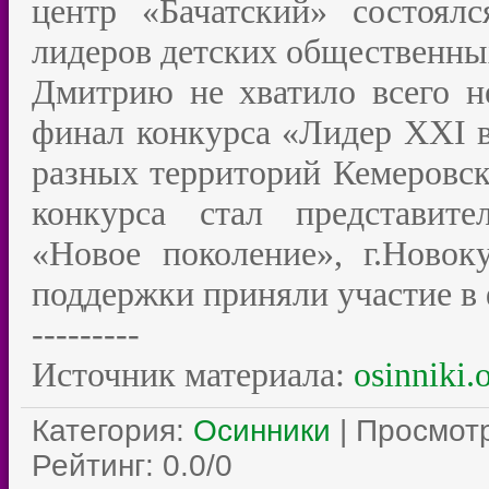
центр «Бачатский» состоял
лидеров детских общественны
Дмитрию не хватило всего н
финал конкурса «Лидер XXI ве
разных территорий Кемеровск
конкурса стал представите
«Новое поколение», г.Новок
поддержки приняли участие в 
---------
Источник материала:
osinniki.
Категория
:
Осинники
|
Просмот
Рейтинг
:
0.0
/
0