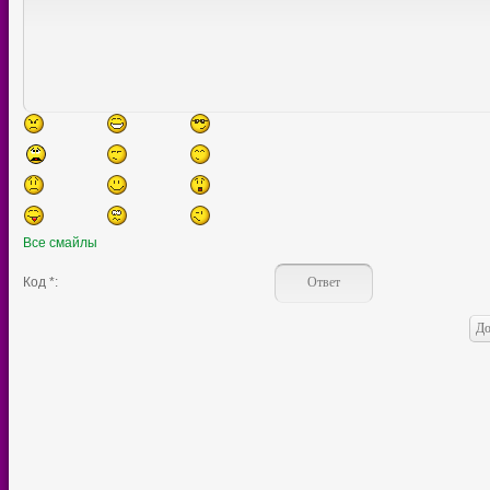
Все смайлы
Код *: