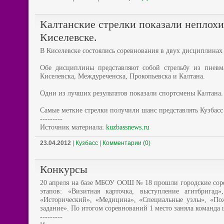
Калтанские стрелки показали неплохие
Киселевске.
В Киселевске состоялись соревнования в двух дисциплинах 
Обе дисциплины представляют собой стрельбу из пневм
Киселевска, Междуреченска, Прокопьевска и Калтана.
Одни из лучших результатов показали спортсмены Калтана.
Самые меткие стрелки получили шанс представлять Кузбасс
---------
Источник материала:
kuzbassnews.ru
23.04.2012
|
Кузбасс
|
Комментарии (0)
Конкурсы
20 апреля на базе МБОУ ООШ № 18 прошли городские сор
этапов: «Визитная карточка, выступление агитбрига
«Исторический», «Медицина», «Специальные узлы», «Пож
задание». По итогом соревнований 1 место заняла команда 
---------