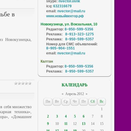
skype:
nvector.osnk
icq:
632316679
email:
nvector@mail.ru
ьбе в
www.новыйвектор.рф
Новокузнецк, ул. Вокзальная, 10
Редактор:
8−950−599−5356
Реклама:
8−913−323−1275
Реклама:
8−950−599−5357
из Новокузнецка,
Номер для СМС объявлений:
8−905−904−1551
email:
nvector@mail.ru
Калтан
Редактор:
8−950−599−5356
Реклама:
8−950−599−5357
КАЛЕНДАРЬ
«
Апрель 2012
»
Пн
Вт
Ср
Чт
Пт
Сб
Вс
в себя множество
1
арная техника»,
2
3
4
5
6
7
8
зора», «Домашнее
9
10
11
12
13
14
15