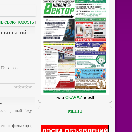
ТЬ СВОЮ НОВОСТЬ
]
о вольной
 Гончаров.
или
СКАЧАЙ
в pdf
»
посвященный Году
МЕНЮ
ского фольклора,