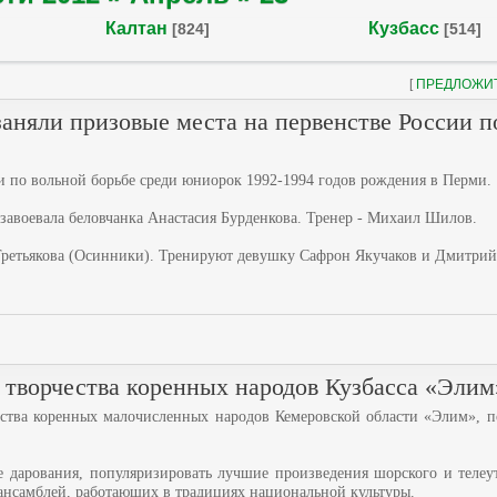
Калтан
Кузбасс
[824]
[514]
[
ПРЕДЛОЖИ
аняли призовые места на первенстве России п
и по вольной борьбе среди юниорок 1992-1994 годов рождения в Перми.
 завоевала беловчанка Анастасия Бурденкова. Тренер - Михаил Шилов.
а Третьякова (Осинники). Тренируют девушку Сафрон Якучаков и Дмитрий
 творчества коренных народов Кузбасса «Элим
ества коренных малочисленных народов Кемеровской области «Элим», 
 дарования, популяризировать лучшие произведения шорского и телеут
 ансамблей, работающих в традициях национальной культуры.