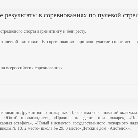
 результаты в соревнованиях по пулевой стрел
стрелкового спорта варминтингу и бенчресту.
атической винтовки. В соревнованиях приняли участие спортсмены 
 на всероссийских соревнованиях.
евнования Дружин юных пожарных. Программа соревнований включала 
д», «Юный пропагандист», «Правила поведения при пожаре», «Пож
арная эстафета», «Юный инспектор государственного пожарного над
школы № 18, 2 место- школа № 29, 3 место- Детский дом «Аистенок».