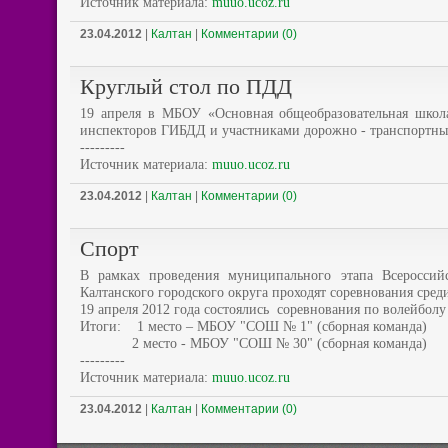
Источник материала:
muuo.ucoz.ru
23.04.2012
|
Калтан
|
Комментарии (0)
Круглый стол по ПДД
19 апреля в МБОУ «Основная общеобразовательная школ
инспекторов ГИБДД и участниками дорожно - транспортны
---------
Источник материала:
muuo.ucoz.ru
23.04.2012
|
Калтан
|
Комментарии (0)
Спорт
В рамках проведения муниципального этапа Всероссий
Калтанского городского округа проходят соревнования сре
19 апреля 2012 года состоялись соревнования по волейбол
Итоги: 1 место – МБОУ "СОШ № 1" (сборная команда)
2 место - МБОУ "СОШ № 30" (сборная команда)
---------
Источник материала:
muuo.ucoz.ru
23.04.2012
|
Калтан
|
Комментарии (0)