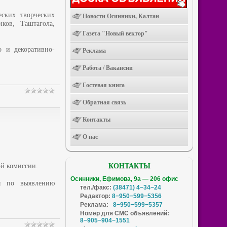
ских творческих
Новости Осинники, Калтан
ков, Таштагола,
Газета "Новый вектор"
о и декоративно-
Реклама
Работа / Вакансии
Гостевая книга
Обратная связь
Контакты
О нас
ой комиссии.
КОНТАКТЫ
Осинники, Ефимова, 9а — 206 офис
ды по выявлению
тел./факс:
(38471) 4−34−24
Редактор:
8−950−599−5356
Реклама:
8−950−599−5357
Номер для СМС объявлений:
8−905−904−1551