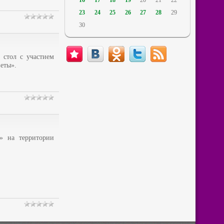
16
17
18
19
20
21
22
23
24
25
26
27
28
29
30
 стол с участием
еты».
» на территории