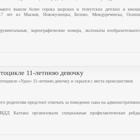
ького вышли более сорока шорских и телеутских детских и юноше
17 лет из Мысков, Новокузнецка, Белово, Междуреченска, Осинни
ументальные, хореографические номера, экспонаты изобразительног
отоцикле 11-летнюю девочку
мотоцикле «Урал» 11-летнюю девочку и скрылся с места происшествия.
го родителям предстоит отвечать за поведение сына на административн
ИБДД Калтана организовали специальные профилактические рей