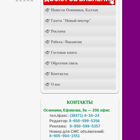
Новости Осинники, Калтан
Газета "Новый вектор"
Реклама
Работа / Вакансии
Гостевая книга
Обратная связь
Контакты
О нас
КОНТАКТЫ
Осинники, Ефимова, 9а — 206 офис
тел./факс:
(38471) 4−34−24
Редактор:
8−950−599−5356
Реклама:
8−950−599−5357
Номер для СМС объявлений:
8−905−904−1551