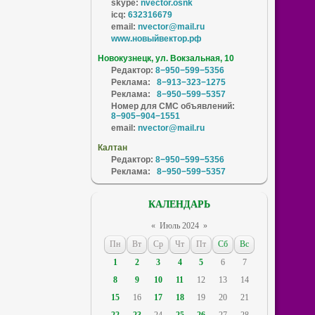
skype:
nvector.osnk
icq:
632316679
email:
nvector@mail.ru
www.новыйвектор.рф
Новокузнецк, ул. Вокзальная, 10
Редактор:
8−950−599−5356
Реклама:
8−913−323−1275
Реклама:
8−950−599−5357
Номер для СМС объявлений:
8−905−904−1551
email:
nvector@mail.ru
Калтан
Редактор:
8−950−599−5356
Реклама:
8−950−599−5357
КАЛЕНДАРЬ
«
Июль 2024
»
Пн
Вт
Ср
Чт
Пт
Сб
Вс
1
2
3
4
5
6
7
8
9
10
11
12
13
14
15
16
17
18
19
20
21