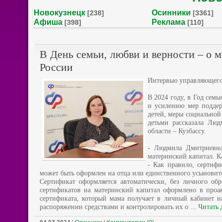
Новокузнецк
Осинники
[238]
[3361]
Афиша
Реклама
[398]
[110]
В День семьи, любви и верности – о 
России
Интервью управляющего
В 2024 году, в Год сем
и усилению мер поддер
детей, меры социальной
детьми рассказала Лю
области – Кузбассу.
- Людмила Дмитриевна
материнский капитал. К
- Как правило, сертиф
может быть оформлен на отца или единственного усыновител
Сертификат оформляется автоматически, без личного об
сертификатов на материнский капитал оформлено в проа
сертификата, который мама получает в личный кабинет на
распоряжении средствами и контролировать их о
...
Читать 