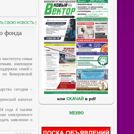
ТЬ СВОЮ НОВОСТЬ
]
го фонда
ю института семьи
 семьям, имеющим
поддержки семей с
 по Кемеровской
рства сегодня –
или
СКАЧАЙ
в pdf
еринский капитал
24 года 4 тысячи
МЕНЮ
ние электронного
дать заявление о