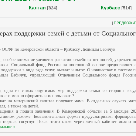
Калтан
Кузбасс
[824]
[514]
[
ПРЕДЛОЖИ
мерах поддержки семей с детьми от Социально
 ОСФР по Кемеровской области – Кузбассу Людмилы Бабичук
ьи, особое внимание уделяется развитию семейных ценностей, укреплени
жки. Социальный фонд России на постоянной основе предоставляет
 поддержки в виде ряда услуг, выплат и льгот. О новшествах в системе 
дмила Бабичук, управляющий Отделением Социального фонда России
, одна из самых ощутимых мер поддержки семьи со стороны госуда
ак его можно оформить и использовать?
икат на материнский капитал получает мама. В отдельных случаях мат
я, а также на детей.
ращения и подачи заявления. В Кемеровской области за 5 месяцев 20
ктивном режиме. Беззаявительный формат предусматривает формирова
 портале госуслуг. После этого также через личный кабинет можно по
дальше »