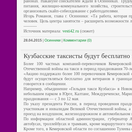
районах. Накануне соискателей ждали в Осинниках. Трудо
питания, жилищно-коммунального хозяйства, строительс
организовать скайп-собеседование с работодателями.
Игорь Романов, глава г. Осинники: «Та работа, которая п
человек. Цель центра занятости – расширить возможности 
---------
Источник материала:
vesti42.ru
(сюжет)
28.04.2015
|
Осинники
|
Комментарии (0)
Кузбасские таксисты будут бесплатно 
Более 100 частных компаний-перевозчиков Кемеровско
Отечественной войны на такси в период празднования 70-л
«Акцию поддержало более 100 перевозчиков Кемеровской о
будут осуществляться бесплатно для ветеранов в грани
говорится в сообщении.
Например, объединение «Гильдия такси Кузбасса» в Новок
небольшим парком в Юрге, Калтане, Междуреченске, Мариин
празднования — с 3 по 12 мая.
По указу президента России, в период проведения праз
участникам и инвалидам Великой Отечественной войны, а 
проезд на воздушном, железнодорожном и автомобильном в
По информации областной администрации, губернатор Ам
автобусах, троллейбусах и трамваях, кроме маршрутного так
Кроме того, в Кемеровской области по соглашению Тулеева