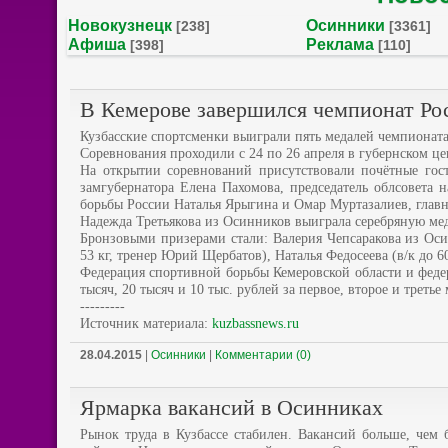
Новокузнецк
Осинники
[238]
[3361]
Афиша
Реклама
[398]
[110]
В Кемерове завершился чемпионат Ро
Кузбасские спортсменки выиграли пять медалей чемпионата
Соревнования проходили с 24 по 26 апреля в губернском це
На открытии соревнований присутствовали почётные гос
замгубернатора Елена Пахомова, председатель облсовета
борьбы России Наталья Ярыгина и Омар Муртазалиев, гла
Надежда Третьякова из Осинников выиграла серебряную мед
Бронзовыми призерами стали: Валерия Чепсаракова из Осин
53 кг, тренер Юрий Щербатов), Наталья Федосеева (в/к до 60
Федерация спортивной борьбы Кемеровской области и феде
тысяч, 20 тысяч и 10 тыс. рублей за первое, второе и третье
---------
Источник материала:
kuzbassnews.ru
28.04.2015
|
Осинники
|
Комментарии (0)
Ярмарка вакансий в Осинниках
Рынок труда в Кузбассе стабилен. Вакансий больше, чем 