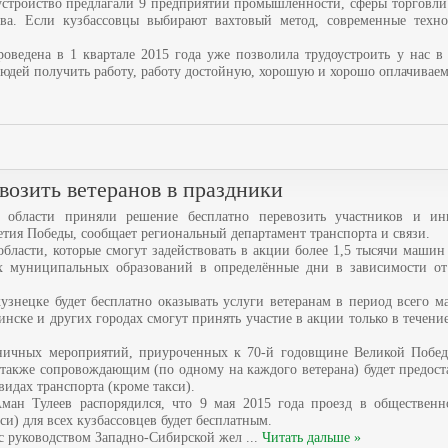
устройство предлагали 9 предприятий промышленности, сферы торговли
тва. Если кузбассовцы выбирают вахтовый метод, современные техн
роведена в 1 квартале 2015 года уже позволила трудоустроить у нас в
людей получить работу, работу достойную, хорошую и хорошо оплачивае
возить ветеранов в праздники
й области приняли решение бесплатно перевозить участников и ин
етия Победы, сообщает региональный департамент транспорта и связи.
бласти, которые смогут задействовать в акции более 1,5 тысячи машин
цах муниципальных образований в определённые дни в зависимости о
узнецке будет бесплатно оказывать услуги ветеранам в период всего м
ске и других городах смогут принять участие в акции только в течени
дничных мероприятий, приуроченных к 70-й годовщине Великой Побед
также сопровождающим (по одному на каждого ветерана) будет предост
идах транспорта (кроме такси).
ан Тулеев распорядился, что 9 мая 2015 года проезд в общественн
си) для всех кузбассовцев будет бесплатным.
 с руководством Западно-Сибирской жел
...
Читать дальше »