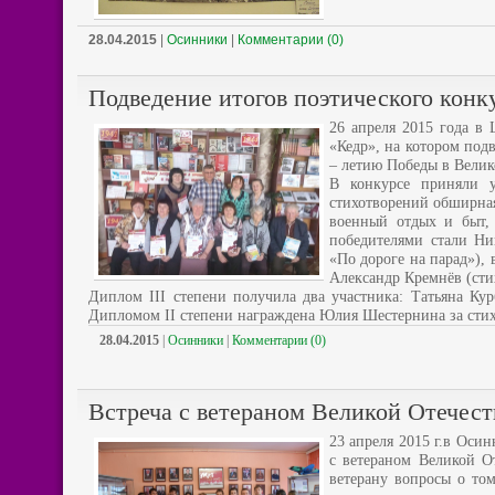
28.04.2015
|
Осинники
|
Комментарии (0)
Подведение итогов поэтического конк
26 апреля 2015 года в 
«Кедр», на котором под
– летию Победы в Велик
В конкурсе приняли у
стихотворений обширная
военный отдых и быт,
победителями стали Ни
«По дороге на парад»),
Александр Кремнёв (сти
Диплом III степени получила два участника: Татьяна Ку
Дипломом II степени награждена Юлия Шестернина за ст
28.04.2015
|
Осинники
|
Комментарии (0)
Встреча с ветераном Великой Отечес
23 апреля 2015 г.в Оси
с ветераном Великой О
ветерану вопросы о том