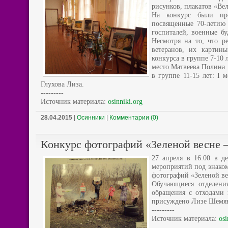
рисунков, плакатов «Вел
На конкурс были пре
посвященные 70-летию 
госпиталей, военные бу
Несмотря на то, что р
ветеранов, их картин
конкурса в группе 7-10 
место Матвеева Полина
в группе 11-15 лет: I 
Глухова Лиза.
---------
Источник материала:
osinniki.org
28.04.2015
|
Осинники
|
Комментарии (0)
Конкурс фотографий «Зеленой весне –
27 апреля в 16:00 в д
мероприятий под знаком
фотографий «Зеленой вес
Обучающиеся отделения
обращения с отходами 
присуждено Лизе Шемяко
---------
Источник материала:
osi