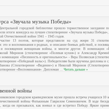
урса «Звучала музыка Победы»
Центральной городской библиотеке прошло торжественное заседание по
вели итоги конкурса на лучшее стихотворение «Звучала музыка Победы»
ой Отечественной войне 1941 – 1945 годов.
частие 13 поэтов, которые представили на суд жюри 31 стихотво
: это и воспоминания о родных, и описание боевых действий, и посвящ
 и посвящения женщинам войны, и многое другое.
В номинации «
колай Миронов (стихотворение «Полевая кухня») и Александр Кремнё
 в номинации «Песенность и оригинальность» - Вера Полянская (стихотв
хотворение «Победный вальс»). Победителям были вручены дипломы и с
рбанова (Стихотворение «Видение») и Николай Миронов (Стихотворени
ихотворение «Воспоминания». Дипломан
...
Читать дальше »
твенной войны
нниковском городском краеведческом музее прошла встреча учащихся 10
течественной войны Фатькиным Гаврилом Семеновичем. В ходе беседы
, когда он призывался, как воевал и где встретил Победу. Яркие при