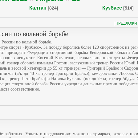
Калтан
Кузбасс
[824]
[514]
[
ПРЕДЛОЖИ
ссии по вольной борьбе
 России по вольной борьбе.
нтре спорта «Кузбасс». За победу боролись более 120 спортсменок из рег
ти: президент Федерации спортивной борьбы Кемеровской области Ал
 народных депутатов Евгений Косяненко, первые вице-президенты Феде
вный тренер сборной команды России, заслуженный тренер России Юрий
аль в весовой категории до 55 кг (тренеры — Григорий Брайко и Сафрон
ников (в/к до 48 кг, тренер Григорий Брайко), кемеровчанки Любовь С
 кг, тренер Петр Брайко) и Наталья Куксина (в/к до 79 кг, тренер Абдула 
рация спортивной борьбы России учредили денежные премии победителе
 места соответственно.
безработных. Узнать о предложениях можно на ярмарках, которые прох