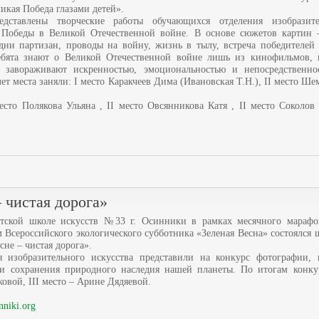
икая Победа глазами детей».
дставлены творческие работы обучающихся отделения изобразите
Победы в Великой Отечественной войне. В основе сюжетов картин 
дни партизан, проводы на войну, жизнь в тылу, встреча победителей 
ебята знают о Великой Отечественной войне лишь из кинофильмов, 
ы завораживают искренностью, эмоциональностью и непосредственно
лет места заняли:
I место Каракчеев Дима (Ивановская Т.Н.), II место Шем
место Полякова Ульяна , II место Овсянникова Катя , II место Соколов 
 чистая дорога»
етской школе искусств №33 г. Осинники в рамках месячного марафо
 Всероссийского экологического субботника «Зеленая Весна» состоялся
не – чистая дорога».
 изобразительного искусства представили на конкурс фотографии,
и сохранения природного наследия нашей планеты. По итогам конку
вой, III место – Арине Дядяевой.
nniki.org