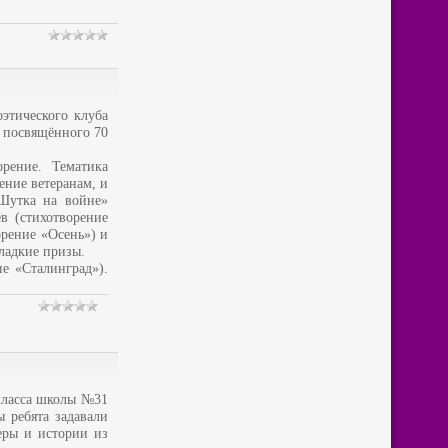
этического клуба
, посвящённого 70
рение. Тематика
ение ветеранам, и
Шутка на войне»
в (стихотворение
орение «Осень») и
ладкие призы.
е «Сталинград»).
 класса школы №31
 ребята задавали
меры и истории из