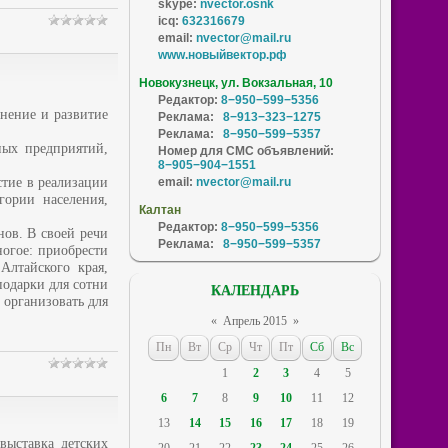
skype:
nvector.osnk
icq:
632316679
email:
nvector@mail.ru
www.новыйвектор.рф
Новокузнецк, ул. Вокзальная, 10
Редактор:
8−950−599−5356
анение и развитие
Реклама:
8−913−323−1275
Реклама:
8−950−599−5357
ых предприятий,
Номер для СМС объявлений:
8−905−904−1551
стие в реализации
email:
nvector@mail.ru
гории населения,
Калтан
Редактор:
8−950−599−5356
нов. В своей речи
Реклама:
8−950−599−5357
ногое: приобрести
лтайского края,
подарки для сотни
КАЛЕНДАРЬ
 организовать для
«
Апрель 2015
»
Пн
Вт
Ср
Чт
Пт
Сб
Вс
1
2
3
4
5
6
7
8
9
10
11
12
13
14
15
16
17
18
19
выставка детских