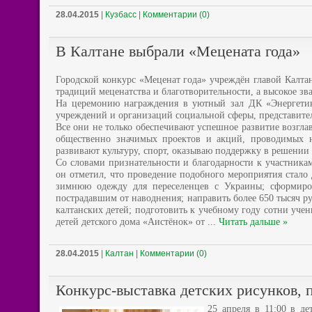
28.04.2015
|
Кузбасс
|
Комментарии (0)
В Калтане выбрали «Мецената года»
Городской конкурс «Меценат года» учреждён главой Калта
традиций меценатства и благотворительности, а высокое з
На церемонию награждения в уютный зал ДК «Энергети
учреждений и организаций социальной сферы, представител
Все они не только обеспечивают успешное развитие возгл
общественно значимых проектов и акций, проводимых н
развивают культуру, спорт, оказываю поддержку в решении 
Со словами признательности и благодарности к участникам
он отметил, что проведение подобного мероприятия стало 
зимнюю одежду для переселенцев с Украины; сформиро
пострадавшим от наводнения; направить более 650 тысяч р
калтанских детей; подготовить к учебному году сотни уче
детей детского дома «Аистёнок» от
...
Читать дальше »
28.04.2015
|
Калтан
|
Комментарии (0)
Конкурс-выставка детских рисунков, 
25 апреля в 11:00 в д