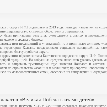
нского округа И.Ф.Голдиновым в 2013 году. Конкурс направлен на сохр
вание мецената стало символом общественного признания.
к» были приглашены депутаты, руководители угольных и промышленн
и малого и среднего бизнеса.
авляемых ими предприятий и учреждений, но и принимают активное уча
а территории Калтана, поддерживают социально незащищённые кате
вопросов благоустройства округа.
 церемонии обратился глава Калтанского городского округа И.Ф. Голди
доброй традицией. На собранные средства меценатов удалось сделать м
вать и отправить гуманитарный груз жителям Донбасса и жителям А
ублей на строительство часовни в п.Малиновка; приобрести новогодние 
ников из малообеспеченных семей, обеспечив их канцелярией и одеждой;
плакатов «Великая Победа глазами детей»
етской школе искусств №33 г. Осинники состоялась школьная конкурс-