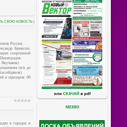
ТЬ СВОЮ НОВОСТЬ
]
ионов России.
ександр Брыксин,
рации спортивной
 Шахмурадов.
 Якучаков).
альникова (в/к до
Хассейдянов).
й и призеров: 90
или
СКАЧАЙ
в pdf
МЕНЮ
одят в городах и