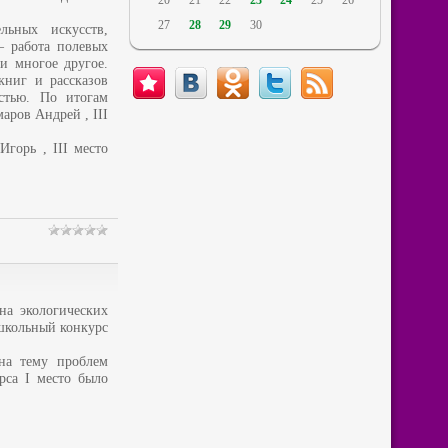
20
21
22
23
24
25
26
27
28
29
30
льных искусств,
– работа полевых
и многое другое.
книг и рассказов
стью. По итогам
аров Андрей , III
Игорь , III место
на экологических
 школьный конкурс
 на тему проблем
рса I место было