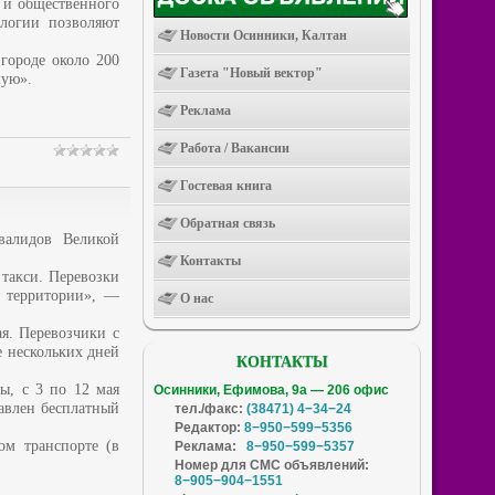
 и общественного
ологии позволяют
Новости Осинники, Калтан
 городе около 200
Газета "Новый вектор"
мую».
Реклама
Работа / Вакансии
Гостевая книга
Обратная связь
валидов Великой
Контакты
 такси. Перевозки
т территории», —
О нас
ая. Перевозчики с
е нескольких дней
КОНТАКТЫ
ы, с 3 по 12 мая
Осинники, Ефимова, 9а — 206 офис
авлен бесплатный
тел./факс:
(38471) 4−34−24
Редактор:
8−950−599−5356
ом транспорте (в
Реклама:
8−950−599−5357
Номер для СМС объявлений:
8−905−904−1551