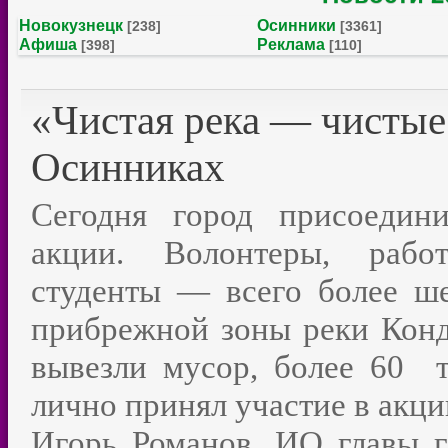
Новокузнецк
Осинники
[238]
[3361]
Афиша
Реклама
[398]
[110]
«Чистая река — чистые 
Осинниках
Сегодня город присоедини
акции. Волонтеры, работ
студенты — всего более ш
прибрежной зоны реки Кон
вывезли мусор, более 60 т
лично принял участие в акци
Игорь Романов, ИО главы г