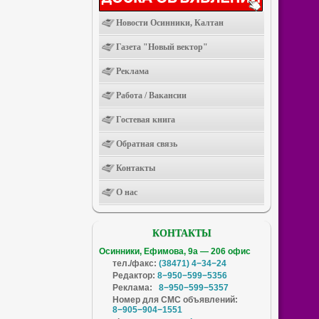
Новости Осинники, Калтан
Газета "Новый вектор"
Реклама
Работа / Вакансии
Гостевая книга
Обратная связь
Контакты
О нас
КОНТАКТЫ
Осинники, Ефимова, 9а — 206 офис
тел./факс:
(38471) 4−34−24
Редактор:
8−950−599−5356
Реклама:
8−950−599−5357
Номер для СМС объявлений:
8−905−904−1551