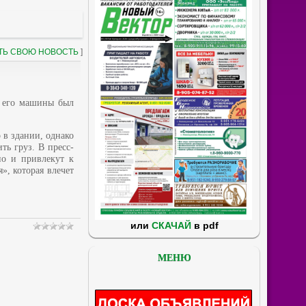
ТЬ СВОЮ НОВОСТЬ
]
е его машины был
 в здании, однако
ть груз. В пресс-
но и привлекут к
», которая влечет
или
СКАЧАЙ
в pdf
МЕНЮ