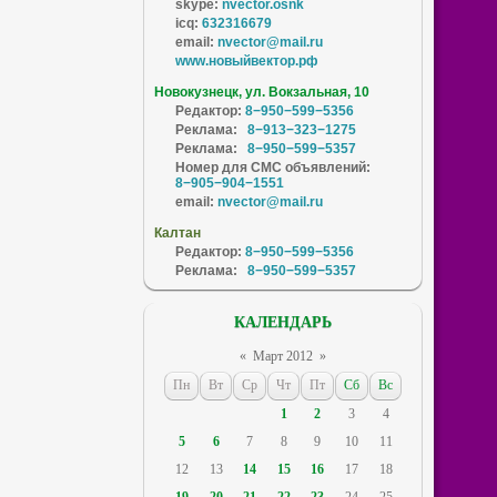
skype:
nvector.osnk
icq:
632316679
email:
nvector@mail.ru
www.новыйвектор.рф
Новокузнецк, ул. Вокзальная, 10
Редактор:
8−950−599−5356
Реклама:
8−913−323−1275
Реклама:
8−950−599−5357
Номер для СМС объявлений:
8−905−904−1551
email:
nvector@mail.ru
Калтан
Редактор:
8−950−599−5356
Реклама:
8−950−599−5357
КАЛЕНДАРЬ
«
Март 2012
»
Пн
Вт
Ср
Чт
Пт
Сб
Вс
1
2
3
4
5
6
7
8
9
10
11
12
13
14
15
16
17
18