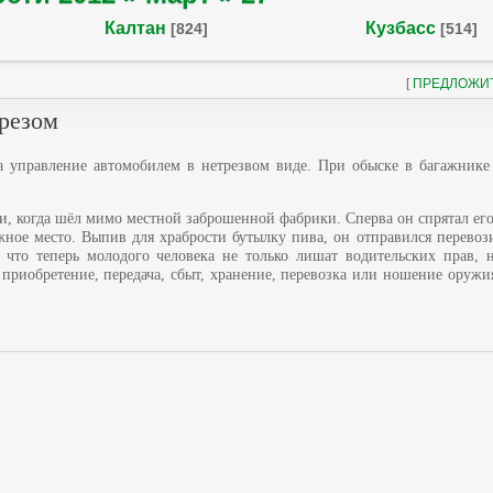
Калтан
Кузбасс
[824]
[514]
[
ПРЕДЛОЖИ
брезом
 управление автомобилем в нетрезвом виде. При обыске в багажник
ги, когда шёл мимо местной заброшенной фабрики. Сперва он спрятал его
ное место. Выпив для храбрости бутылку пива, он отправился перевози
что теперь молодого человека не только лишат водительских прав, 
приобретение, передача, сбыт, хранение, перевозка или ношение оружия