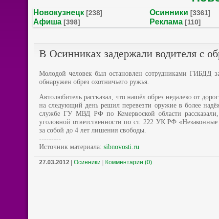
Новокузнецк
Осинники
[238]
[3361]
Афиша
Реклама
[398]
[110]
В Осинниках задержали водителя с о
Молодой человек был остановлен сотрудниками ГИБДД за
обнаружен обрез охотничьего ружья.
Автолюбитель рассказал, что нашёл обрез недалеко от доро
на следующий день решил перевезти оружие в более надёж
службе ГУ МВД РФ по Кемервоской области рассказали, 
уголовной ответственности по ст. 222 УК РФ «Незаконные 
за собой до 4 лет лишения свободы.
---------
Источник материала:
sibnovosti.ru
27.03.2012
|
Осинники
|
Комментарии (0)