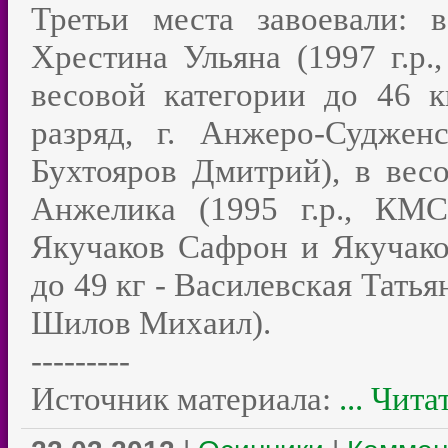
Третьи места завоевали: 
Хрестина Ульяна (1997 г.р.,
весовой категории до 46 к
разряд, г. Анжеро-Суджен
Бухтояров Дмитрий), в вес
Анжелика (1995 г.р., КМС
Якучаков Сафрон и Якучако
до 49 кг - Василевская Татьян
Шилов Михаил).
---------
Источник материала:
...
Чита