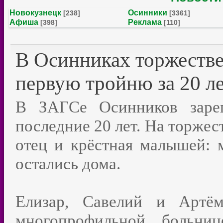
Новокузнецк
Осинники
[238]
[3361]
Афиша
Реклама
[398]
[110]
В Осинниках торжестве
первую тройню за 20 л
В ЗАГСе Осинников зарег
последние 20 лет. На торже
отец и крёстная малышей: 
остались дома.
Елизар, Савелий и Артём
многопрофильной больниц