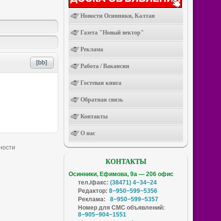
Новости Осинники, Калтан
Газета "Новый вектор"
Реклама
Работа / Вакансии
Гостевая книга
Обратная связь
Контакты
О нас
КОНТАКТЫ
Осинники, Ефимова, 9а — 206 офис
тел./факс:
(38471) 4−34−24
Редактор:
8−950−599−5356
Реклама:
8−950−599−5357
Номер для СМС объявлений:
8−905−904−1551