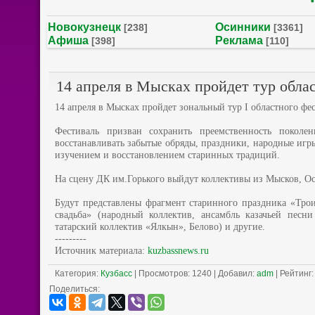
Новокузнецк
Осинники
[238]
[3361]
Афиша
Реклама
[398]
[110]
14 апреля в Мысках пройдет тур обла
14 апреля в Мысках пройдет зональный тур I областного фес
Фестиваль призван сохранить преемственность поколе
восстанавливать забытые обряды, праздники, народные игр
изучением и восстановлением старинных традиций.
На сцену ДК им.Горького выйдут коллективы из Мысков, Оси
Будут представлены фрагмент старинного праздника «Трои
свадьба» (народный коллектив, ансамбль казачьей песн
татарский коллектив «Ялкын», Белово) и другие.
---------
Источник материала:
kuzbassnews.ru
Категория
:
Кузбасс
|
Просмотров
: 1240 |
Добавил
:
adm
|
Рейтинг
Поделиться: