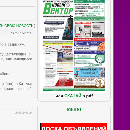
ТЬ СВОЮ НОВОСТЬ
]
15:05 13.04.2012
ло в старину».
 существующие и
ивы, занимающиеся
районов.
 район), «Казачья
й» (национальный
или
СКАЧАЙ
в pdf
МЕНЮ