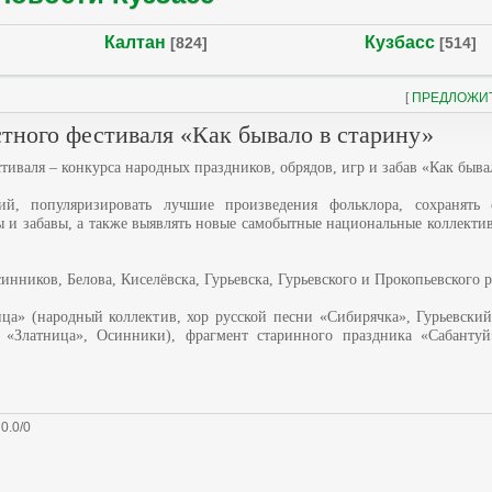
Калтан
Кузбасс
[824]
[514]
[
ПРЕДЛОЖИ
стного фестиваля «Как бывало в старину»
тиваля – конкурса народных праздников, обрядов, игр и забав «Как быва
ний, популяризировать лучшие произведения фольклора, сохранять
ы и забавы, а также выявлять новые самобытные национальные коллект
нников, Белова, Киселёвска, Гурьевска, Гурьевского и Прокопьевского 
ца» (народный коллектив, хор русской песни «Сибирячка», Гурьевский
и «Златница», Осинники), фрагмент старинного праздника «Сабанту
:
0.0
/
0