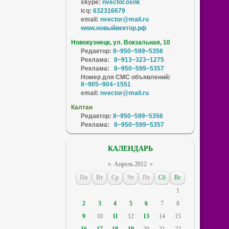
skype:
nvector.osnk
icq:
632316679
email:
nvector@mail.ru
www.новыйвектор.рф
Новокузнецк, ул. Вокзальная, 10
Редактор:
8−950−599−5356
Реклама:
8−913−323−1275
Реклама:
8−950−599−5357
Номер для СМС объявлений:
8−905−904−1551
email:
nvector@mail.ru
Калтан
Редактор:
8−950−599−5356
Реклама:
8−950−599−5357
КАЛЕНДАРЬ
«
Апрель 2012
»
Пн
Вт
Ср
Чт
Пт
Сб
Вс
1
2
3
4
5
6
7
8
9
10
11
12
13
14
15