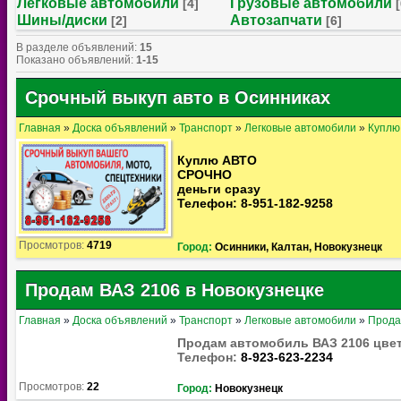
Легковые автомобили
Грузовые автомобили
[4]
[
Шины/диски
Автозапчати
[2]
[6]
В разделе объявлений
:
15
Показано объявлений
:
1-15
Срочный выкуп авто в Осинниках
Главная
»
Доска объявлений
»
Транспорт
»
Легковые автомобили
»
Куплю
Куплю АВТО
СРОЧНО
деньги сразу
Телефон: 8-951-182-9258
Просмотров:
4719
Город:
Осинники, Калтан, Новокузнецк
Продам ВАЗ 2106 в Новокузнецке
Главная
»
Доска объявлений
»
Транспорт
»
Легковые автомобили
»
Прод
Продам автомобиль ВАЗ 2106 цвет 
Телефон:
8-923-623-2234
Просмотров:
22
Город:
Новокузнецк