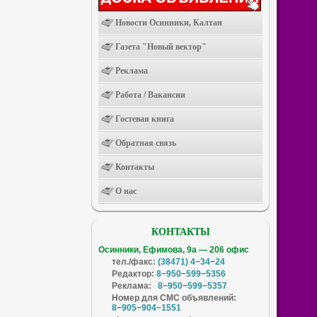
Новости Осинники, Калтан
Газета "Новый вектор"
Реклама
Работа / Вакансии
Гостевая книга
Обратная связь
Контакты
О нас
КОНТАКТЫ
Осинники, Ефимова, 9а — 206 офис
тел./факс:
(38471) 4−34−24
Редактор:
8−950−599−5356
Реклама:
8−950−599−5357
Номер для СМС объявлений:
8−905−904−1551