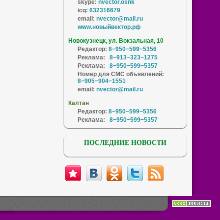
skype:
nvector.osnk
icq:
632316679
email:
nvector@mail.ru
www.новыйвектор.рф
Новокузнецк, ул. Вокзальная, 10
Редактор:
8−950−599−5356
Реклама:
8−913−323−1275
Реклама:
8−950−599−5357
Номер для СМС объявлений:
8−905−904−1551
email:
nvector@mail.ru
Калтан
Редактор:
8−950−599−5356
Реклама:
8−950−599−5357
ПОСЛЕДНИЕ НОВОСТИ