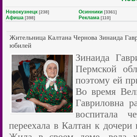
Новокузнецк
Осинники
[238]
[3361]
Афиша
Реклама
[398]
[110]
Жительница Калтана Чернова Зинаида Гавр
юбилей
Зинаида Гавр
Пермской обл
поэтому ей пр
Во время Вел
Гавриловна р
воспитала ч
переехала в Калтан к дочери 
Жила в своем доме, вела х