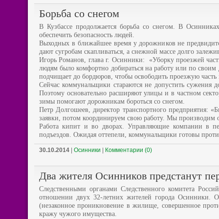
Борьба со снегом
В Кузбассе продолжается борьба со снегом. В Осинника
обеспечить безопасность людей.
Выходных в ближайшее время у дорожников не предвидится
дают сугробам скапливаться, а снежной массе долго залежив
Игорь Романов, глава г. Осинники: «Уборку проезжей части
людям было комфортно добираться на работу или по своим д
подчищает до бордюров, чтобы освободить проезжую часть
Сейчас коммунальщики стараются не допустить сужения до
Поэтому основательно расширяют улицы и в частном сектор
зимы помогают дорожникам бороться со снегом.
Петр Долгошеев, директор транспортного предприятия: «Б
заявки, потом координируем свою работу. Мы производим о
Работа кипит и во дворах. Управляющие компании в пе
подъездов. Ожидая оттепели, коммунальщики готовы прот
30.10.2014
|
Осинники
|
Комментарии (0)
Два жителя Осинников предстанут пе
Следственными органами Следственного комитета Россий
отношении двух 32-летних жителей города Осинники. 
(незаконное проникновение в жилище, совершенное проти
кражу чужого имущества.