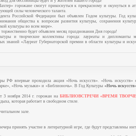
овод для бессонницы будет и у жителей нашего города!
ахтер» горожане смогут прикоснуться к прекрасному и окунуться в ат
рующей силы человеческого таланта.
дента Российской Федерации был объявлен Годом культуры. Год кул
нимания общества к вопросам развития культуры, сохранения культур
кой культуры во всем мире».
и торжественно будет объявлен месяц празднования Дня города!
льтуры и творческие коллективы города: лауреаты и дипломанты 
ных званий «Лауреат Губернаторской премии в области культуры и иск
ры РФ впервые проходила акция «Ночь искусств». «Ночь искусств» 
 парке», «Ночь музыки» и «Библионочь». В Год Культуры
«Ночь искусств
т 3 ноября 2014 г. горожан на
БИБЛИОВСТРЕЧИ «ВРЕМЯ ТВОРЧЕ
дыха, которая работает в свободном стиле.
 читальном зале.
ечера принять участие в литературной игре, где будут представлены ин