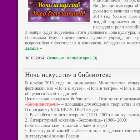
«Библионочь». Теперь п
Во Дворце культуры «Ш
духовного величия и ча
2014 год Указом Прези
эгидой «привлечения в
наследия и роли российс
3 ноября будут подведены итоги уходящего Года культуры, 
Горожанам будут представлены лучшие учреждения ку
всероссийских фестивалей и конкурсов, обладатели почет
дальше »
30.10.2014
|
Осинники
|
Комментарии (0)
Ночь искусств» в библиотеке
В ноябре 2013 года по инициативе Министерства культу
фестивали, как «Ночь в музее», «Ночь в театре», «Ночь в
общероссийской традицией.
Центральная городская библиотека г. Осинники приглашае
«Библиовстречи
» – площадка для общения, творчества и от
В программу БИБЛИОВСТРЕЧ входят:
1. Вечер бесплатного интернета (1700- 1900) в виртуальном
2. Литературный коктейль «Бессонница» (1900- 2000)
(в читальном зале - столики с чаем и кофе)
• Литературный коктейль «Бессонница» предложит гостям в
литературной жизни России.