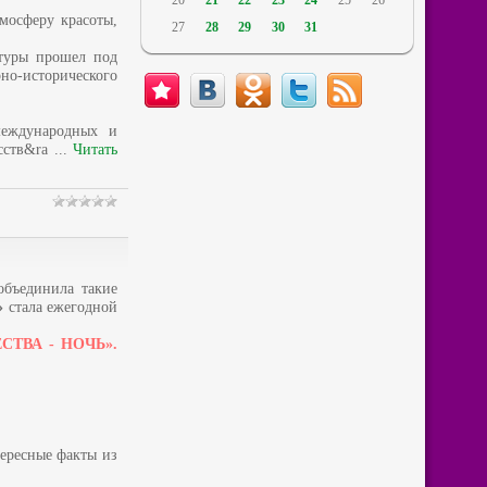
20
21
22
23
24
25
26
мосферу красоты,
27
28
29
30
31
ьтуры прошел под
но-исторического
международных и
усств&ra
...
Читать
объединила такие
»
стала ежегодной
СТВА - НОЧЬ».
тересные факты из