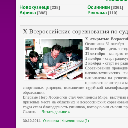
Новокузнецк
Осинники
[238]
[3361]
Афиша
Реклама
[398]
[110]
X Всероссийские соревнования по суд
X открытые Всероссий
Осинниках 31 октября – 
30 октября
- день заезд
31 октября
- мандато-т
1 ноября
- старт радиоу
2 ноября
- старт не рад
Соревнования проводят
научно-технических в
направлены на решение
привлечение интереса м
спортивных разрядов; повышение судейской квалификац
образования.
Впервые Петр Лосоногов стал чемпионом Мира, выступая в
призовые места на областных и всероссийских соревнован
труда стала благодарность учеников, которую они смогли пр
Скачать
...
Читать дальше »
30.10.2014
|
Осинники
|
Комментарии (1)