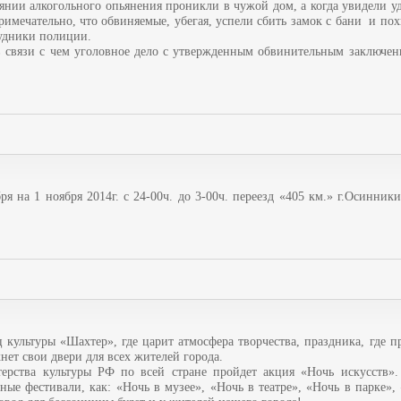
оянии алкогольного опьянения проникли в чужой дом, а когда увидели у
имечательно, что обвиняемые, убегая, успели сбить замок с бани и по
рудники полиции.
, в связи с чем уголовное дело с утвержденным обвинительным заключе
ря на 1 ноября 2014г. с 24-00ч. до 3-00ч. переезд «405 км.» г.Осинники
ц культуры «Шахтер», где царит атмосфера творчества, праздника, где п
хнет свои двери для всех жителей города.
рства культуры РФ по всей стране пройдет акция «Ночь искусств».
ные фестивали, как: «Ночь в музее», «Ночь в театре», «Ночь в парке»