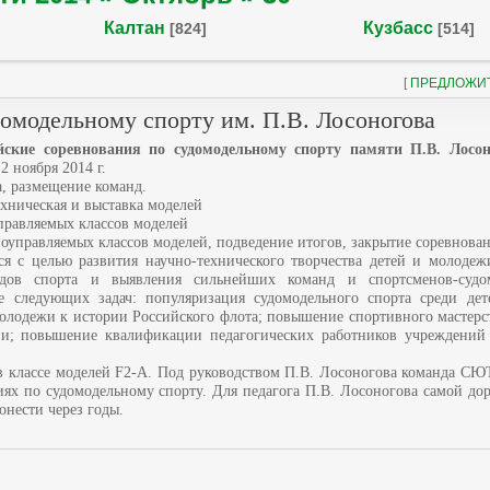
Калтан
Кузбасс
[824]
[514]
[
ПРЕДЛОЖИ
омодельному спорту им. П.В. Лосоногова
ские соревнования по судомодельному спорту памяти П.В. Лосон
2 ноября 2014 г.
а, размещение команд.
ехническая и выставка моделей
правляемых классов моделей
иоуправляемых классов моделей, подведение итогов, закрытие соревнова
ся с целью развития научно-технического творчества детей и молодеж
идов спорта и выявления сильнейших команд и спортсменов-судо
 следующих задач: популяризация судомодельного спорта среди дет
олодежи к истории Российского флота; повышение спортивного мастерс
ии; повышение квалификации педагогических работников учреждений
 классе моделей F2-А. Под руководством П.В. Лосоногова команда СЮТ
иях по судомодельному спорту. Для педагога П.В. Лосоногова самой до
онести через годы.