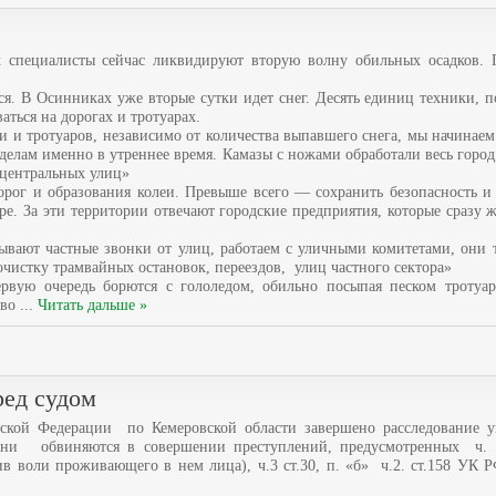
х специалисты сейчас ликвидируют вторую волну обильных осадков. 
. В Осинниках уже вторые сутки идет снег. Десять единиц техники, п
аться на дорогах и тротуарах.
 и тротуаров, независимо от количества выпавшего снега, мы начинаем 
елам именно в утреннее время. Камазы с ножами обработали весь город,
 центральных улиц»
рог и образования колеи. Превыше всего — сохранить безопасность и 
е. За эти территории отвечают городские предприятия, которые сразу 
ывают частные звонки от улиц, работаем с уличными комитетами, они 
чистку трамвайных остановок, переездов, улиц частного сектора»
рвую очередь борются с гололедом, обильно посыпая песком тротуа
иво
...
Читать дальше »
ред судом
ской Федерации по Кемеровской области завершено расследование у
Они обвиняются в совершении преступлений, предусмотренных ч. 
в воли проживающего в нем лица), ч.3 ст.30, п. «б» ч.2. ст.158 УК 