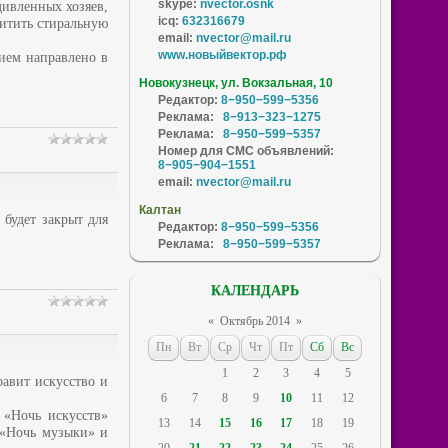
skype:
nvector.osnk
дивленных хозяев,
icq:
632316679
хитить стиральную
email:
nvector@mail.ru
www.новыйвектор.рф
нием направлено в
Новокузнецк, ул. Вокзальная, 10
Редактор:
8−950−599−5356
Реклама:
8−913−323−1275
Реклама:
8−950−599−5357
Номер для СМС объявлений:
8−905−904−1551
email:
nvector@mail.ru
Калтан
 будет закрыт для
Редактор:
8−950−599−5356
Реклама:
8−950−599−5357
КАЛЕНДАРЬ
«
Октябрь 2014
»
Пн
Вт
Ср
Чт
Пт
Сб
Вс
1
2
3
4
5
равит искусство и
6
7
8
9
10
11
12
 «Ночь искусств»
13
14
15
16
17
18
19
, «Ночь музыки» и