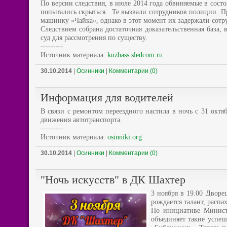
По версии следствия, в июле 2014 года обвиняемые в сост
попытались скрыться. Те вызвали сотрудников полиции. Пр
машинку «Чайка», однако в этот момент их задержали сот
Следствием собрана достаточная доказательственная база
суд для рассмотрения по существу.
---------
Источник материала:
kuzbass.sledcom.ru
30.10.2014
|
Осинники
|
Комментарии (0)
Информация для водителей
В связи с ремонтом переездного настила в ночь с 31 октяб
движения автотранспорта.
---------
Источник материала:
osinniki.org
30.10.2014
|
Осинники
|
Комментарии (0)
"Ночь искусств" в ДК Шахтер
3 ноября в 19.00 Дворе
рождается талант, распа
По инициативе Министе
объединяет такие успеш