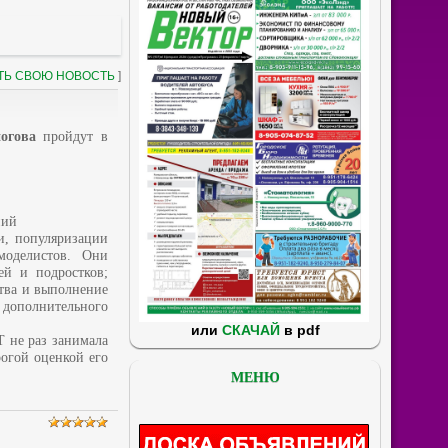
ТЬ СВОЮ НОВОСТЬ
]
огова
пройдут в
ний
и, популяризации
моделистов. Они
ей и подростков;
тва и выполнение
 дополнительного
или
СКАЧАЙ
в pdf
 не раз занимала
рогой оценкой его
МЕНЮ