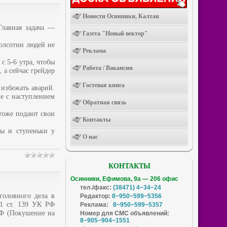
Новости Осинники, Калтан
Главная задача —
Газета "Новый вектор"
олсотни людей не
Реклама
с 5-6 утра, чтобы
Работа / Вакансии
 а сейчас грейдер
Гостевая книга
избежать аварий.
же с наступлением
Обратная связь
тоже подают свои
Контакты
ры и ступеньки у
О нас
КОНТАКТЫ
Осинники, Ефимова, 9а — 206 офис
тел./факс:
(38471) 4−34−24
головного дела в
Редактор:
8−950−599−5356
1 ст. 139 УК РФ
Реклама:
8−950−599−5357
РФ (Покушение на
Номер для СМС объявлений:
8−905−904−1551