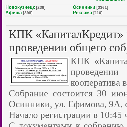
Новокузнецк
Осинники
[238]
[3361]
Афиша
Реклама
[398]
[110]
КПК «КапиталКредит» 
проведении общего соб
КПК «Капита
проведени
кооператива 
Собрание состоится 30 июня
Осинники, ул. Ефимова, 9А, 
Начало регистрации в 10:45 
С документами к собранию