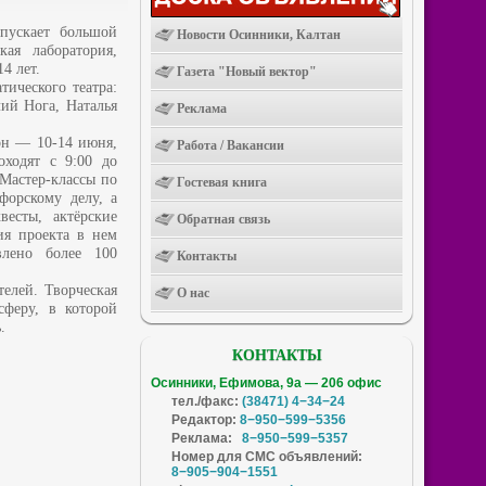
пускает большой
Новости Осинники, Калтан
ая лаборатория,
4 лет.
Газета "Новый вектор"
тического театра:
ий Нога, Наталья
Реклама
зон — 10-14 июня,
Работа / Вакансии
ходят с 9:00 до
 Мастер-классы по
Гостевая книга
афорскому делу, а
весты, актёрские
Обратная связь
ия проекта в нем
влено более 100
Контакты
телей. Творческая
О нас
сферу, в которой
.
КОНТАКТЫ
Осинники, Ефимова, 9а — 206 офис
тел./факс:
(38471) 4−34−24
Редактор:
8−950−599−5356
Реклама:
8−950−599−5357
Номер для СМС объявлений:
8−905−904−1551