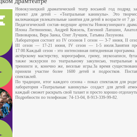
цком драмтеатре
Новокузнецкий драматический театр восьмой год подряд за
проект для детей – «Театральные каникулы». Это творческ
включающая увлекательные занятия для детей в возрасте от 7 до 1
Педагогический состав–ведущие артисты Новокузнецкого драма
Илона Литвиненко, Андрей Ковзель, Евгений Лапшин, Анатол
Пивоварова, Вера Заика, Олег Лучшев, Татьяна Лизунова.
Лаборатория состоит из IV сезонов I сезон — 3-7 июня, II се
III сезон — 17-21 июня, IV сезон — 1-5 июля.Занятия про
17:00.Каждый сезон - это интенсивная пятидневная программа.
актёрскому мастерству, хореографии, гриму, звукозаписи, бут
также экскурсии по театральному закулисью, театральные к
тренинги и, конечно же, веселые игры.За время существован
приняли участие более 1600 детей и подростков. Поста
спектаклей.
По традиции, итог каждого сезона - показ спектакля для роди
лаборатория «Театральные каникулы» создаст для детей атмо
каждый сможет раскрыть свой талант и просто хорошо отдохнуть
Подробности по телефонам: 74-13-04, 8-913-339-99-82.