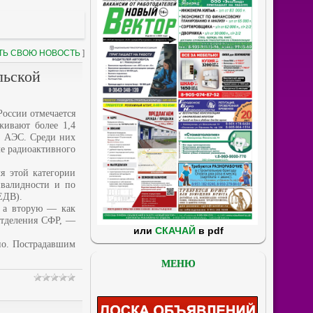
ТЬ СВОЮ НОВОСТЬ
]
льской
России отмечается
живают более 1,4
й АЭС. Среди них
ле радиоактивного
я этой категории
нвалидности и по
ЕДВ).
, а вторую — как
Отделения СФР, —
или
СКАЧАЙ
в pdf
но. Пострадавшим
МЕНЮ