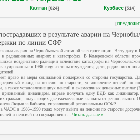
Калтан
Кузбасс
[824]
[514]
[
ПРЕДЛОЖИ
 пострадавших в результате аварии на Чернобы
ержки по линии СФР
оизошла авария на Чернобыльской атомной электростанции. В эту дату в 
в радиационных авариях и катастрофах. В Кемеровской области про
ргшихся воздействию радиации вследствие катастрофы на Чернобыльско
вакуированные в 1986 году из зоны отчуждения, дети, родившиеся пос
дителей.
ет право на меры социальной поддержки со стороны государства. Дл
досрочный выход на пенсию по старости, установление пенсий по и
а, а также установление двух пенсий и ежемесячных денежных выплат (
 признанный инвалидом, вправе получать одну ЕДВ как ликвидатор
аких граждан, получающих две ежемесячные выплаты от регионального 
ркнула Людмила Бабичук, управляющий региональным ОСФР.
а ЧАЭС в 1986–1990 годах могут выйти на пенсию по старости досроч
енсией и пенсией по государственн
...
Читать дальше »