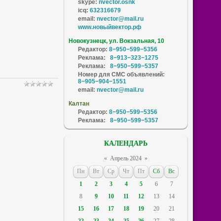
skype:
nvector.osnk
icq:
632316679
email:
nvector@mail.ru
www.новыйвектор.рф
Новокузнецк, ул. Вокзальная, 10
Редактор:
8−950−599−5356
Реклама:
8−913−323−1275
Реклама:
8−950−599−5357
Номер для СМС объявлений:
8−905−904−1551
email:
nvector@mail.ru
Калтан
Редактор:
8−950−599−5356
Реклама:
8−950−599−5357
КАЛЕНДАРЬ
«
Апрель 2024
»
Пн
Вт
Ср
Чт
Пт
Сб
Вс
1
2
3
4
5
6
7
8
9
10
11
12
13
14
15
16
17
18
19
20
21