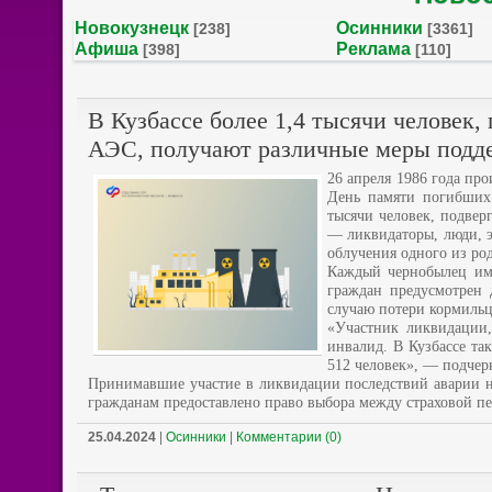
Новокузнецк
Осинники
[238]
[3361]
Афиша
Реклама
[398]
[110]
В Кузбассе более 1,4 тысячи человек,
АЭС, получают различные меры подд
26 апреля 1986 года пр
День памяти погибших 
тысячи человек, подве
— ликвидаторы, люди, э
облучения одного из ро
Каждый чернобылец име
граждан предусмотрен 
случаю потери кормильц
«Участник ликвидации,
инвалид. В Кузбассе т
512 человек», — подче
Принимавшие участие в ликвидации последствий аварии н
гражданам предоставлено право выбора между страховой п
25.04.2024
|
Осинники
|
Комментарии (0)