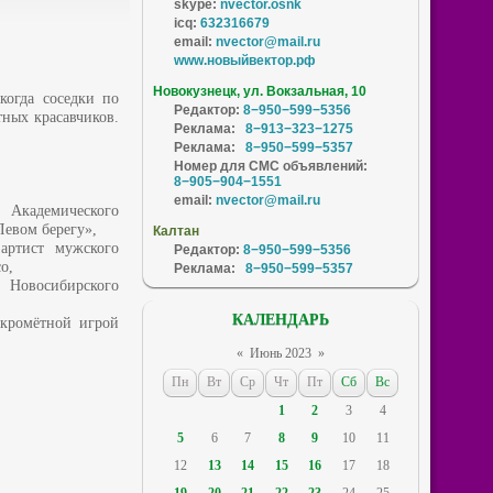
skype:
nvector.osnk
icq:
632316679
email:
nvector@mail.ru
www.новыйвектор.рф
Новокузнецк, ул. Вокзальная, 10
когда соседки по
Редактор:
8−950−599−5356
тных красавчиков.
Реклама:
8−913−323−1275
Реклама:
8−950−599−5357
Номер для СМС объявлений:
8−905−904−1551
email:
nvector@mail.ru
 Академического
Левом берегу»,
Калтан
артист мужского
Редактор:
8−950−599−5356
o,
Реклама:
8−950−599−5357
, Новосибирского
КАЛЕНДАРЬ
скромётной игрой
«
Июнь 2023
»
Пн
Вт
Ср
Чт
Пт
Сб
Вс
1
2
3
4
5
6
7
8
9
10
11
12
13
14
15
16
17
18