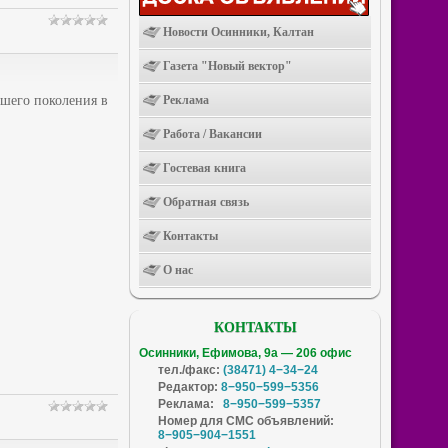
Новости Осинники, Калтан
Газета "Новый вектор"
ршего поколения в
Реклама
Работа / Вакансии
Гостевая книга
Обратная связь
Контакты
О нас
КОНТАКТЫ
Осинники, Ефимова, 9а — 206 офис
тел./факс:
(38471) 4−34−24
Редактор:
8−950−599−5356
Реклама:
8−950−599−5357
Номер для СМС объявлений:
8−905−904−1551