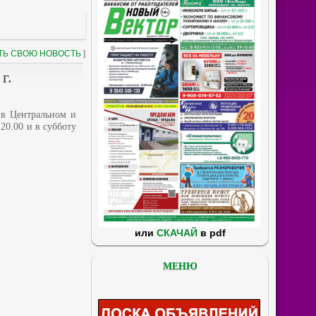
ТЬ СВОЮ НОВОСТЬ
]
г.
 в Центральном и
20.00 и в субботу
или
СКАЧАЙ
в pdf
МЕНЮ