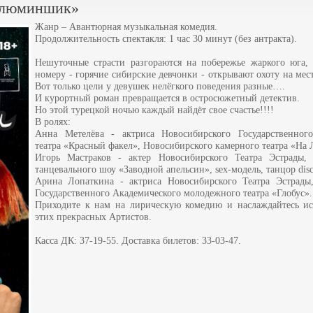
«Алюминшик»
Жанр – Авантюрная музыкальная комедия.
Продолжительность спектакля: 1 час 30 минут (без антракта).
Нешуточные страсти разгораются на побережье жаркого юга, 
номеру - горячие сибирские девчонки - открывают охоту на мес
Вот только цели у девушек нелёгкого поведения разные….
И курортный роман превращается в остросюжетный детектив.
Но этой турецкой ночью каждый найдёт свое счастье!!!!
В ролях:
Анна Метелёва - актриса Новосибирского Государственного
театра «Красный факел», Новосибирского камерного театра «На 
Игорь Мастраков - актер Новосибирского Театра Эстрады, 
танцевального шоу «Заводной апельсин», sex-модель, танцор disc
Арина Лопаткина - актриса Новосибирского Театра Эстрады
Государственного Академического молодежного театра «Глобус».
Приходите к нам на лирическую комедию и наслаждайтесь и
этих прекрасных Артистов.
Касса ДК: 37-19-55. Доставка билетов: 33-03-47.