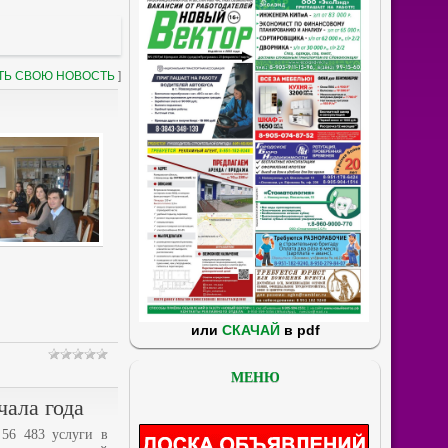
ТЬ СВОЮ НОВОСТЬ
]
или
СКАЧАЙ
в pdf
МЕНЮ
чала года
 56 483 услуги в