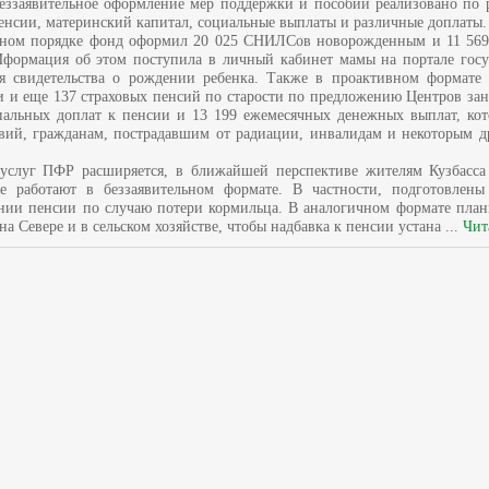
еззаявительное оформление мер поддержки и пособий реализовано по 
пенсии, материнский капитал, социальные выплаты и различные доплаты.
льном порядке фонд оформил 20 025 СНИЛСов новорожденным и 11 569
Иформация об этом поступила в личный кабинет мамы на портале госу
я свидетельства о рождении ребенка. Также в проактивном формате 
 и еще 137 страховых пенсий по старости по предложению Центров зан
иальных доплат к пенсии и 13 199 ежемесячных денежных выплат, кот
твий, гражданам, пострадавшим от радиации, инвалидам и некоторым д
услуг ПФР расширяется, в ближайшей перспективе жителям Кузбасса
е работают в беззаявительном формате. В частности, подготовлен
нии пенсии по случаю потери кормильца. В аналогичном формате плани
на Севере и в сельском хозяйстве, чтобы надбавка к пенсии устана
...
Чит