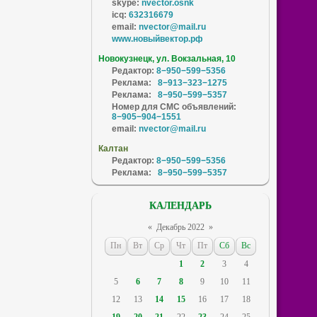
skype:
nvector.osnk
icq:
632316679
email:
nvector@mail.ru
www.новыйвектор.рф
Новокузнецк, ул. Вокзальная, 10
Редактор:
8−950−599−5356
Реклама:
8−913−323−1275
Реклама:
8−950−599−5357
Номер для СМС объявлений:
8−905−904−1551
email:
nvector@mail.ru
Калтан
Редактор:
8−950−599−5356
Реклама:
8−950−599−5357
КАЛЕНДАРЬ
«
Декабрь 2022
»
Пн
Вт
Ср
Чт
Пт
Сб
Вс
1
2
3
4
5
6
7
8
9
10
11
12
13
14
15
16
17
18