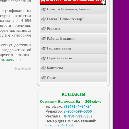
ряду направлений
Новости Осинники, Калтан
 сертификатов на
слуг практически
Газета "Новый вектор"
назначено: 4 694
ятости населения,
Реклама
орые назначаются
ругим категориям
Работа / Вакансии
 станут доступны
Гостевая книга
ы предложения об
руется назначать
Обратная связь
ать дальше »
Контакты
О нас
КОНТАКТЫ
Осинники, Ефимова, 9а — 206 офис
тел./факс:
(38471) 4−34−24
Редактор:
8−950−599−5356
Реклама:
8−950−599−5357
Номер для СМС объявлений:
8−905−904−1551