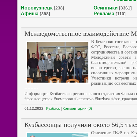
Новокузнецк
Осинники
[238]
[3361]
Афиша
Реклама
[398]
[110]
Межведомственное взаимодействие М
В Кемерово состоялась
ФСС, Росстата, Росрее
сотрудничества и орган
Молодежные советы в
благотворительной р
волонтерство, военно-п
спортивных мероприяти
Участники встречи н
реализацию совместных
---------
Информация Кузбасского регионального отделения Фонда с
#фсс #соцстрах #кемерово #kemerovo #kuzbass #фсс_гражда
01.12.2022
|
Кузбасс
|
Комментарии (0)
Кузбассовцы получили около 56,5 тыс
Отделение ПФР по Кеме