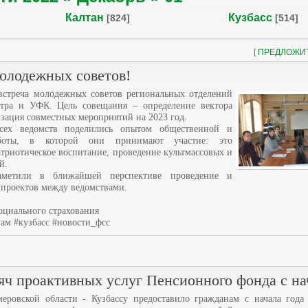
Калтан
Кузбасс
[824]
[514]
[
ПРЕДЛОЖИ
олодежных советов!
 встреча молодежных советов региональных отделений
стра и УФК. Цель совещания – определение вектора
изация совместных мероприятий на 2023 год.
сех ведомств поделились опытом общественной и
аботы, в которой они принимают участие: это
атриотическое воспитание, проведение культмассовых и
й.
аметили в ближайшей перспективе проведение и
 проектов между ведомствами.
оциального страхования
нам #кузбасс #новости_фсс
яч проактивных услуг Пенсионного фонда с на
ровской области - Кузбассу предоставило гражданам с начала года