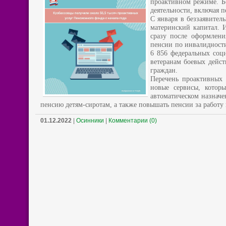
проактивном режиме. Б
деятельности, включая 
С января в беззаявите
материнский капитал. 
сразу после оформлени
пенсии по инвалидности
6 856 федеральных соц
ветеранам боевых дейс
граждан.
Перечень проактивных 
новые сервисы, которы
автоматическом назначе
пенсию детям-сиротам, а также повышать пенсии за работу 
01.12.2022
|
Осинники
|
Комментарии (0)