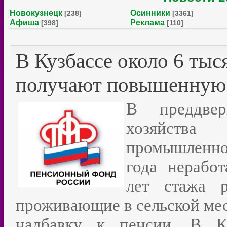
Новокузнецк
Осинники
[238]
[3361]
Афиша
Реклама
[398]
[110]
В Кузбассе около 6 тыс
получают повышенную
В преддвер
хозяйст
промышленно
года нерабо
лет стажа 
проживающие в сельской ме
надбавку к пенсии. В Ке