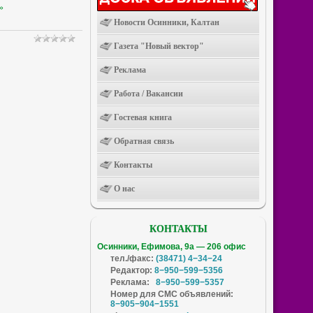
»
Новости Осинники, Калтан
Газета "Новый вектор"
Реклама
Работа / Вакансии
Гостевая книга
Обратная связь
Контакты
О нас
КОНТАКТЫ
Осинники, Ефимова, 9а — 206 офис
тел./факс:
(38471) 4−34−24
Редактор:
8−950−599−5356
Реклама:
8−950−599−5357
Номер для СМС объявлений:
8−905−904−1551