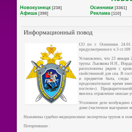
Новокузнецк
Осинники
[238]
[3361]
Афиша
Реклама
[398]
[110]
Информационный повод
СО по г. Осинники 24.01.
предусмотренного ч.3 ст.109
Установлено, что 23 января
трупы: Лысякова Н.Н., Иорда
расположены рядом с кров
свойственной для сна. В гос
и предметов быта, следы
продолжительное время вме
постели»). Предварительн
явилось отравление окисью у
Уголовное дело возбуждено п
доме (частичное выгорание м
Назначены судебно-медицинсикие экспертизы трупов и пож
Потерпевшие :