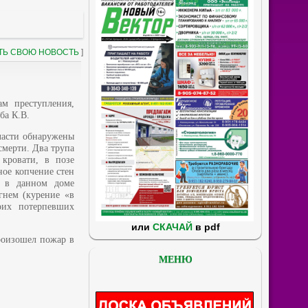
ТЬ СВОЮ НОВОСТЬ
]
м преступления,
ба К.В.
бласти обнаружены
смерти. Два трупа
кровати, в позе
ное копчение стен
и в данном доме
гнем (курение «в
оих потерпевших
или
СКАЧАЙ
в pdf
произошел пожар в
МЕНЮ