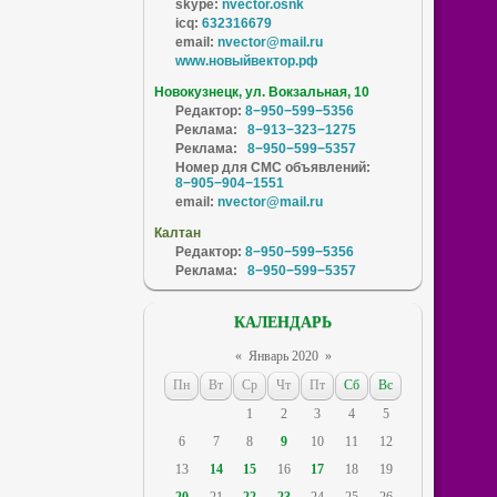
skype:
nvector.osnk
icq:
632316679
email:
nvector@mail.ru
www.новыйвектор.рф
Новокузнецк, ул. Вокзальная, 10
Редактор:
8−950−599−5356
Реклама:
8−913−323−1275
Реклама:
8−950−599−5357
Номер для СМС объявлений:
8−905−904−1551
email:
nvector@mail.ru
Калтан
Редактор:
8−950−599−5356
Реклама:
8−950−599−5357
КАЛЕНДАРЬ
«
Январь 2020
»
Пн
Вт
Ср
Чт
Пт
Сб
Вс
1
2
3
4
5
6
7
8
9
10
11
12
13
14
15
16
17
18
19