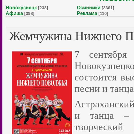
Новокузнецк
Осинники
[238]
[3361]
Афиша
Реклама
[398]
[110]
Жемчужина Нижнего П
7 сентября
Новокузнец
состоится вы
песни и танц
Астраханский
и танца – 
творческий