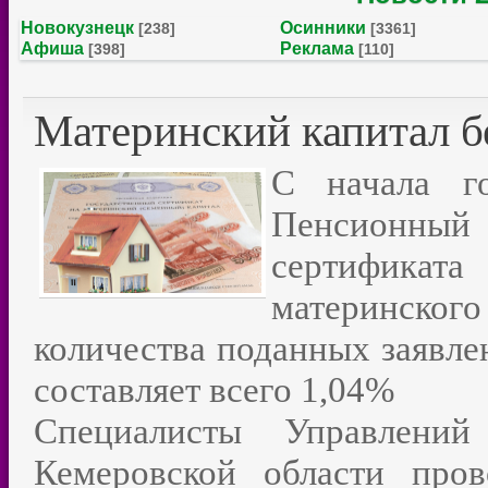
Новокузнецк
Осинники
[238]
[3361]
Афиша
Реклама
[398]
[110]
Материнский капитал б
С начала г
Пенсионны
сертификат
материнско
количества поданных заявлен
составляет всего 1,04%
Специалисты Управлен
Кемеровской области про