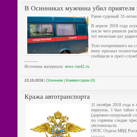
В Осинниках мужчина убил приятеля 
Ранее судимый 33-летни
В апреле 2018 года ос
после чего решили расп
тот несколько раз удар
Тело потерпевшего на с
вину признал полность
сообщили в пресс-служб
---------
Источник материала:
news.vse42.ru
23.10.2018
|
Осинники
|
Комментарии (0)
Кража автотранспорта
11 октября 2018 года в
переулок, 1 был тайно
(дорожно-патрульной с
по горячим следам пре
обстоятельств.
ОРЛС Отдела МВД Росси
---------