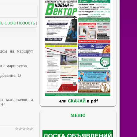
ТЬ СВОЮ НОВОСТЬ
]
одом на маршрут
ли с маршрутов.
едование. В
ых материалов, а
или
СКАЧАЙ
в pdf
 Н".
МЕНЮ