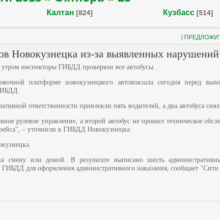
Калтан
Кузбасс
[824]
[514]
[
ПРЕДЛОЖИ
тов Новокузнецка из-за выявленных нарушений
 утром инспекторы ГИБДД проверяли все автобусы.
новочной платформе новокузнецкого автовокзала сегодня перед вых
ГИБДД.
ративной ответственности привлекли пять водителей, а два автобуса сня
вное рулевое управление, а второй автобус не прошел техническое обсл
 рейса", – уточнили в ГИБДД Новокузнецка.
окузнецка.
 на смену или домой. В результате выписано шесть административн
в ГИБДД для оформления административного наказания, сообщает "Сити