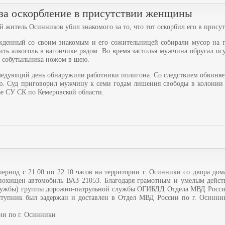
за оскорбление в присутствии женщины
й житель Осинников убил знакомого за то, что тот оскорбил его в прис
ужденный со своим знакомым и его сожительницей собирали мусор на п
ить алкоголь в вагончике рядом. Во время застолья мужчина обругал ос
ил собутыльника ножом в шею.
ледующий день обнаружили работники полигона. Со следствием обвиняе
ю. Суд приговорил мужчину к семи годам лишения свободы в колонии 
е СУ СК по Кемеровской области.
 период с 21.00 по 22.10 часов на территории г. Осинники со двора дом
 похищен автомобиль ВАЗ 21053. Благодаря грамотным и умелым дейст
лужбы) группы дорожно-патрульной службы ОГИБДД Отдела МВД Росси
ступник был задержан и доставлен в Отдел МВД России по г. Осинни
и по г. Осинники