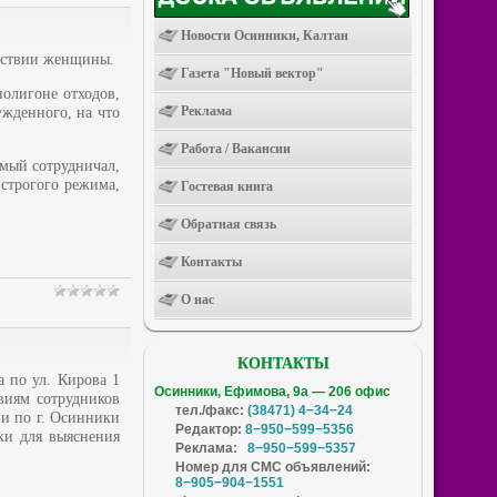
Новости Осинники, Калтан
утствии женщины.
Газета "Новый вектор"
олигоне отходов,
Реклама
ужденного, на что
Работа / Вакансии
мый сотрудничал,
строгого режима,
Гостевая книга
Обратная связь
Контакты
О нас
КОНТАКТЫ
а по ул. Кирова 1
Осинники, Ефимова, 9а — 206 офис
виям сотрудников
тел./факс:
(38471) 4−34−24
и по г. Осинники
Редактор:
8−950−599−5356
ки для выяснения
Реклама:
8−950−599−5357
Номер для СМС объявлений:
8−905−904−1551