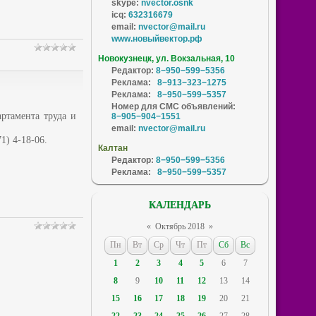
skype:
nvector.osnk
icq:
632316679
email:
nvector@mail.ru
www.новыйвектор.рф
Новокузнецк, ул. Вокзальная, 10
Редактор:
8−950−599−5356
Реклама:
8−913−323−1275
Реклама:
8−950−599−5357
Номер для СМС объявлений:
артамента труда и
8−905−904−1551
email:
nvector@mail.ru
1) 4-18-06.
Калтан
Редактор:
8−950−599−5356
Реклама:
8−950−599−5357
КАЛЕНДАРЬ
«
Октябрь 2018
»
Пн
Вт
Ср
Чт
Пт
Сб
Вс
1
2
3
4
5
6
7
8
9
10
11
12
13
14
15
16
17
18
19
20
21