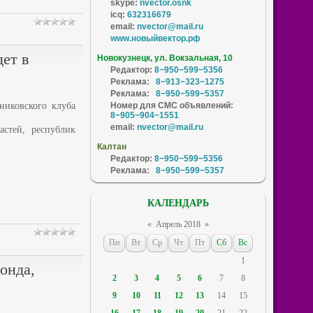
skype:
nvector.osnk
icq:
632316679
email:
nvector@mail.ru
www.новыйвектор.рф
ет в
Новокузнецк, ул. Вокзальная, 10
Редактор:
8−950−599−5356
Реклама:
8−913−323−1275
Реклама:
8−950−599−5357
никовского клуба
Номер для СМС объявлений:
8−905−904−1551
email:
nvector@mail.ru
стей, республик
Калтан
Редактор:
8−950−599−5356
Реклама:
8−950−599−5357
КАЛЕНДАРЬ
«
Апрель 2018
»
Пн
Вт
Ср
Чт
Пт
Сб
Вс
1
онда,
2
3
4
5
6
7
8
9
10
11
12
13
14
15