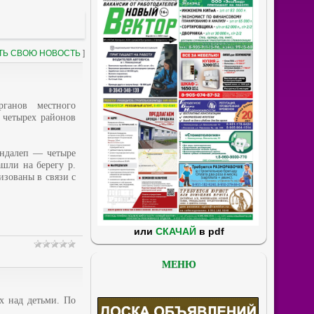
ТЬ СВОЮ НОВОСТЬ
]
рганов местного
 четырех районов
андалеп — четыре
шли на берегу р.
изованы в связи с
или
СКАЧАЙ
в pdf
МЕНЮ
х над детьми. По