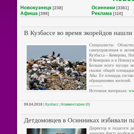
Новокузнецк
Осинники
[238]
[3361]
Афиша
Реклама
[398]
[110]
В Кузбассе во время экорейдов нашли
Специалисты Областн
самоуправления и акти
Кузбасса – Кемерова, Н
В Кемерово и в Новокуз
Больше всего мусора э
свалки общей площадью 
Абы. Ее площадь состав
обращениями жителей.
---------
Источник материала:
ww
09.04.2018
|
Кузбасс
|
Комментарии (0)
Детдомовцев в Осинниках избивали па
Директор и педагоги де
данному факту возбужде