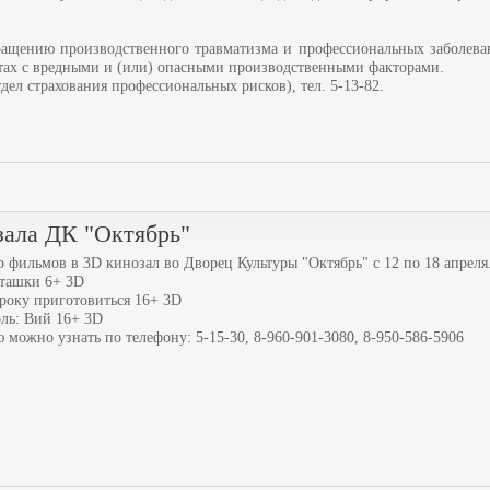
ращению производственного травматизма и профессиональных заболева
отах с вредными и (или) опасными производственными факторами.
тдел страхования профессиональных рисков), тел. 5-13-82.
озала ДК "Октябрь"
 фильмов в 3D кинозал во Дворец Культуры "Октябрь" с 12 по 18 апреля
пташки 6+ 3D
гроку приготовиться 16+ 3D
голь: Вий 16+ 3D
ожно узнать по телефону: 5-15-30, 8-960-901-3080, 8-950-586-5906