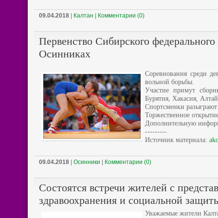
09.04.2018
|
Калтан
|
Комментарии (0)
Первенство Сибирского федерального 
Осинниках
Соревнования среди дев
вольной борьбы.
Участие примут сборн
Бурятия, Хакасия, Алтай
Спортсменки разыграют 
Торжественное открытие 
Дополнительную информа
---------
Источник материала:
ako
09.04.2018
|
Осинники
|
Комментарии (0)
Состоятся встречи жителей с предста
здравоохранения и социальной защит
Уважаемые жители Калта