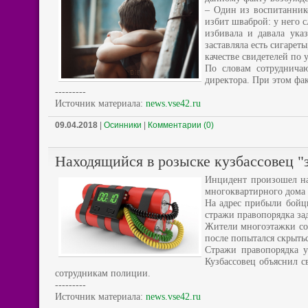
– Один из воспитанник
избит шваброй: у него с
избивала и давала ука
заставляла есть сигареты
качестве свидетелей по 
По словам сотрудничаю
директора. При этом фа
---------
Источник материала:
news.vse42.ru
09.04.2018
|
Осинники
|
Комментарии (0)
Находящийся в розыске кузбассовец "
Инцидент произошел на
многоквартирного дома 
На адрес прибыли бойц
стражи правопорядка за
Жители многоэтажки соо
после попытался скрыть
Стражи правопорядка у
Кузбассовец объяснил с
сотрудникам полиции.
---------
Источник материала:
news.vse42.ru