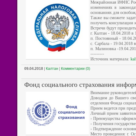
Межрайонная ИФНС Росс
изменениях в законода
основаниях для освобож
Также вы сможете задат
получить консультации 
Встречи будут проходить
г. Калтан - 18.04.2018 
п. Постоянный - 18.04.2
с. Сарбала - 19.04.2018 
п. Малиновка -19.04.201
---------
Источник материала:
kal
09.04.2018
|
Калтан
|
Комментарии (0)
Фонд социального страхования инфор
Внимание руководителей
Доводим до Вашего све
отделения Фонда социаль
Прием ведется при пред
Личный прием заявителе
- Преимущества оформле
- Получения государств
- Подтверждение основн
Место проведения: г. Ос