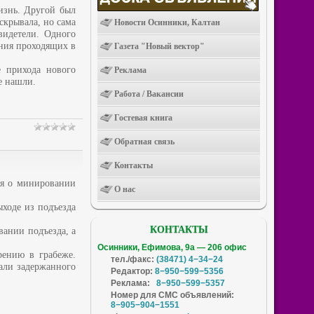
изнь. Другой был
скрывала, но сама
Новости Осинники, Калтан
видетели. Одного
ния проходящих в
Газета "Новый вектор"
е прихода нового
Реклама
е нашли.
Работа / Вакансии
Гостевая книга
Обратная связь
Контакты
ия о минировании
О нас
ходе из подъезда
КОНТАКТЫ
ании подъезда, а
Осинники, Ефимова, 9а — 206 офис
рению в грабеже.
тел./факс:
(38471) 4−34−24
али задержанного
Редактор:
8−950−599−5356
Реклама:
8−950−599−5357
Номер для СМС объявлений:
8−905−904−1551