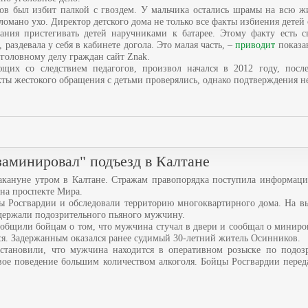
ов был избит палкой с гвоздем. У мальчика остались шрамы на всю ж
ломано ухо. Директор детского дома не только все факты избиения детей 
зания пристегивать детей наручниками к батарее. Этому факту есть с
, раздевала у себя в кабинете догола. Это малая часть, –
приводит
показа
уголовному делу граждан сайт Znak.
щих со следствием педагогов, произвол начался в 2012 году, посл
кты жестокого обращения с детьми проверялись, однако подтверждения н
заминировал" подъезд в Калтане
кануне утром в Калтане. Стражам правопорядка поступила информац
на проспекте Мира.
ы Росгвардии и обследовали территорию многоквартирного дома. На вы
держали подозрительного пьяного мужчину.
бщили бойцам о том, что мужчина стучал в двери и сообщал о миниров
ся. Задержанным оказался ранее судимый 30-летний житель Осинников.
становили, что мужчина находится в оперативном розыске по подоз
вое поведение большим количеством алкоголя. Бойцы Росгвардии перед