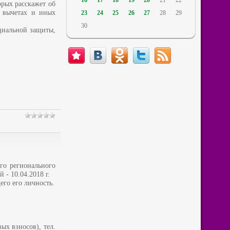
16
17
18
19
20
21
22
рых расскажет об
х вычетах и иных
23
24
25
26
27
28
29
30
циальной защиты,
го регионального
- 10.04.2018 г.
го его личность.
ых взносов), тел.