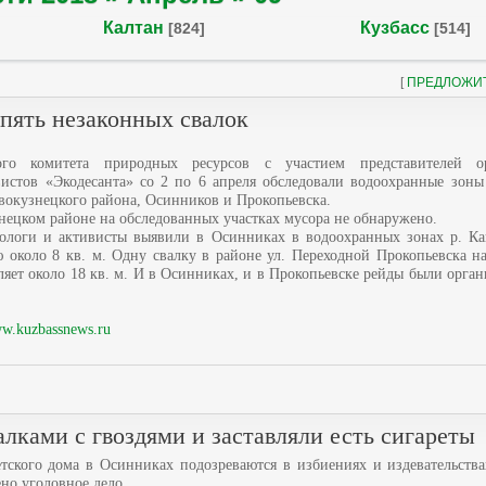
Калтан
Кузбасс
[824]
[514]
[
ПРЕДЛОЖИ
 пять незаконных свалок
ого комитета природных ресурсов с участием представителей о
вистов «Экодесанта» со 2 по 6 апреля обследовали водоохранные зоны
овокузнецкого района, Осинников и Прокопьевска.
нецком районе на обследованных участках мусора не обнаружено.
кологи и активисты выявили в Осинниках в водоохранных зонах р. К
около 8 кв. м. Одну свалку в районе ул. Переходной Прокопьевска на
ляет около 18 кв. м. И в Осинниках, и в Прокопьевске рейды были орган
w.kuzbassnews.ru
лками с гвоздями и заставляли есть сигареты
тского дома в Осинниках подозреваются в избиениях и издевательства
но уголовное дело.