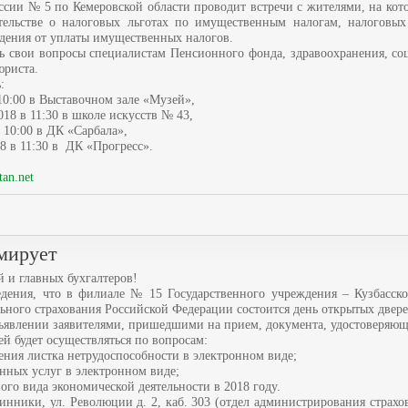
ии № 5 по Кемеровской области проводит встречи с жителями, на кото
тельстве о налоговых льготах по имущественным налогам, налоговы
дения от уплаты имущественных налогов.
ь свои вопросы специалистам Пенсионного фонда, здравоохранения, со
юриста.
:
в 10:00 в Выставочном зале «Музей»,
018 в 11:30 в школе искусств № 43,
в 10:00 в ДК «Сарбала»,
8 в 11:30 в ДК «Прогресс».
tan.net
мирует
 и главных бухгалтеров!
дения, что в филиале № 15 Государственного учреждения – Кузбасско
ного страхования Российской Федерации состоится день открытых дверей 
ъявлении заявителями, пришедшими на прием, документа, удостоверяюще
й будет осуществляться по вопросам:
ния листка нетрудоспособности в электронном виде;
енных услуг в электронном виде;
ого вида экономической деятельности в 2018 году.
инники, ул. Революции д. 2, каб. 303 (отдел администрирования страхов