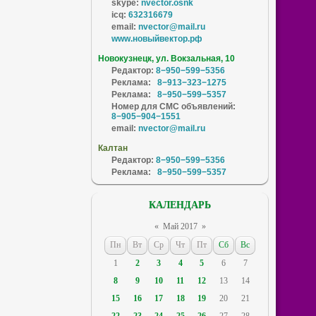
skype:
nvector.osnk
icq:
632316679
email:
nvector@mail.ru
www.новыйвектор.рф
Новокузнецк, ул. Вокзальная, 10
Редактор:
8−950−599−5356
Реклама:
8−913−323−1275
Реклама:
8−950−599−5357
Номер для СМС объявлений:
8−905−904−1551
email:
nvector@mail.ru
Калтан
Редактор:
8−950−599−5356
Реклама:
8−950−599−5357
КАЛЕНДАРЬ
«
Май 2017
»
Пн
Вт
Ср
Чт
Пт
Сб
Вс
1
2
3
4
5
6
7
8
9
10
11
12
13
14
15
16
17
18
19
20
21