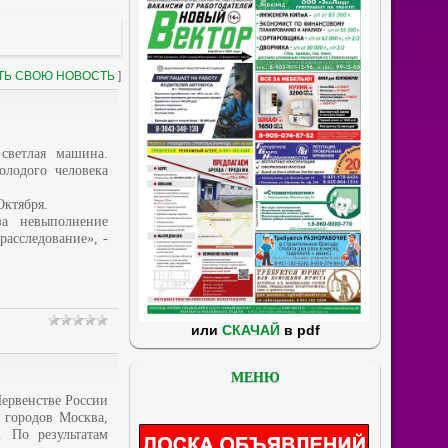
ТЬ СВОЮ НОВОСТЬ
]
светлая машина.
лодого человека
Октября.
за невыполнение
расследование», -
или
СКАЧАЙ
в pdf
МЕНЮ
ервенстве России
з городов Москва,
. По результатам