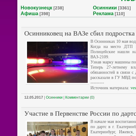
Новокузнецк
Осинники
[238]
[3361]
Афиша
Реклама
[398]
[110]
Осинниковец на ВАЗе сбил подростка
В Осинниках 10 мая води
Когда на место ДТП п
Полицейские нашли на
ВАЗ-2109.
Узнав марку машины под
Теперь 27-летнему вл
обязанностей в связи с
рассказали в ГУ МВД по
---------
Источник материала:
ves
12.05.2017
|
Осинники
|
Комментарии (0)
Участие в Первенстве России по дарт
В начале мая воспитан
по дартс в г. Екатерин
Екатеринбург, Ижевск,