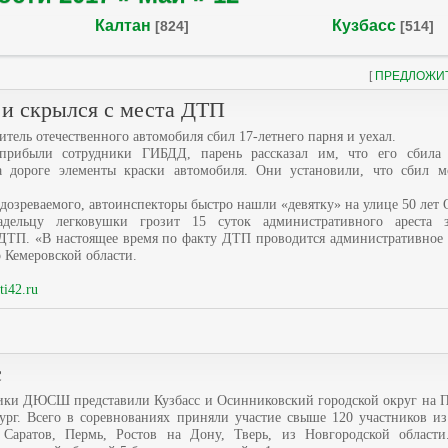
Калтан
Кузбасс
[824]
[514]
[
ПРЕДЛОЖИ
 и скрылся с места ДТП
тель отечественного автомобиля сбил 17-летнего парня и уехал.
рибыли сотрудники ГИБДД, парень рассказал им, что его сбила 
 дороге элементы краски автомобиля. Они установили, что сбил мо
озреваемого, автоинспекторы быстро нашли «девятку» на улице 50 лет 
адельцу легковушки грозит 15 суток административного ареста 
 ДТП. «В настоящее время по факту ДТП проводится административное 
 Кемеровской области.
ti42.ru
с
ники ДЮСШ представили Кузбасс и Осинниковский городской округ на П
бург. Всего в соревнованиях приняли участие свыше 120 участников и
 Саратов, Пермь, Ростов на Дону, Тверь, из Новгородской области