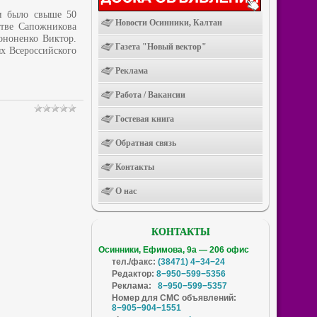
ии было свыше 50
Новости Осинники, Калтан
стве Сапожникова
ононенко Виктор.
Газета "Новый вектор"
х Всероссийского
Реклама
Работа / Вакансии
Гостевая книга
Обратная связь
Контакты
О нас
КОНТАКТЫ
Осинники, Ефимова, 9а — 206 офис
тел./факс:
(38471) 4−34−24
Редактор:
8−950−599−5356
Реклама:
8−950−599−5357
Номер для СМС объявлений:
8−905−904−1551