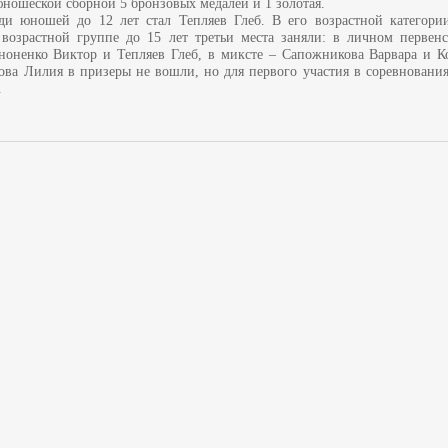
ношеской сборной 5 бронзовых медалей и 1 золотая.
и юношей до 12 лет стал Тепляев Глеб. В его возрастной категор
 возрастной группе до 15 лет третьи места заняли: в личном первен
ононенко Виктор и Тепляев Глеб, в миксте – Сапожникова Варвара и К
ва Лилия в призеры не вошли, но для первого участия в соревнования
.