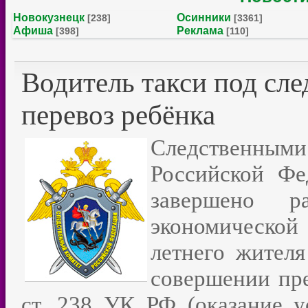
Новокузнецк
Осинники
[238]
[3361]
Афиша
Реклама
[398]
[110]
Водитель такси под сл
перевоз ребёнка
Следственными 
Российской Фе
завершено ра
экономической
летнего жителя
совершении пре
ст. 238 УК РФ (оказание у