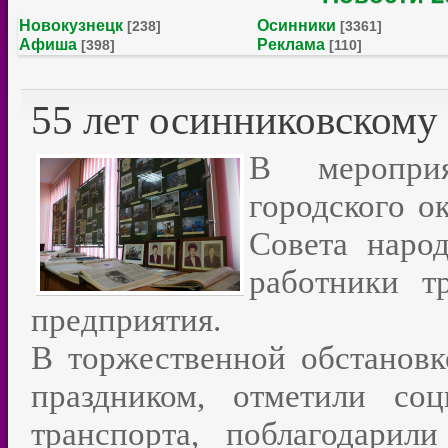
Новокузнецк
Осинники
[238]
[3361]
Афиша
Реклама
[398]
[110]
55 лет осинниковскому
В меропри
городского о
Совета наро
работники т
предприятия.
В торжественной обстановк
праздником, отметили со
транспорта, поблагодари