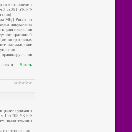
ости в отношении
 ч.3 ст.291 УК РФ
ствия).
дела МВД Росси по
верки документов
го удостоверения
дминистративной
дминистративных
нее пассажирское
тупления.
 правонарушения
е всех о
...
Читать
и ранее судимого
 ч.1 ст.105 УК РФ
ем значительного
ся с потерпевшим,