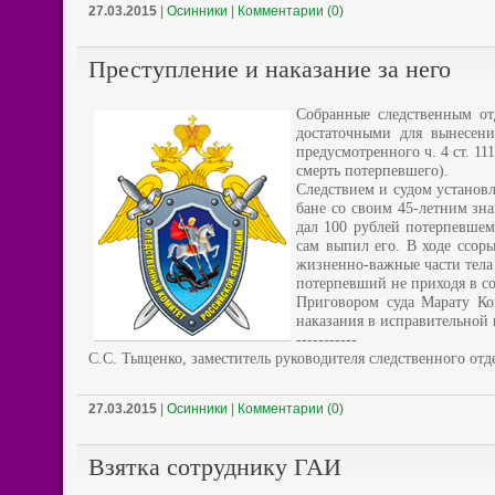
27.03.2015
|
Осинники
|
Комментарии (0)
Преступление и наказание за него
Собранные следственным от
достаточными для вынесен
предусмотренного ч. 4 ст. 
смерть потерпевшего).
Следствием и судом установл
бане со своим 45-летним зн
дал 100 рублей потерпевшем
сам выпил его. В ходе ссор
жизненно-важные части тела 
потерпевший не приходя в со
Приговором суда Марату Ко
наказания в исправительной
-----------
С.С. Тыщенко, заместитель руководителя следственного отд
27.03.2015
|
Осинники
|
Комментарии (0)
Взятка сотруднику ГАИ