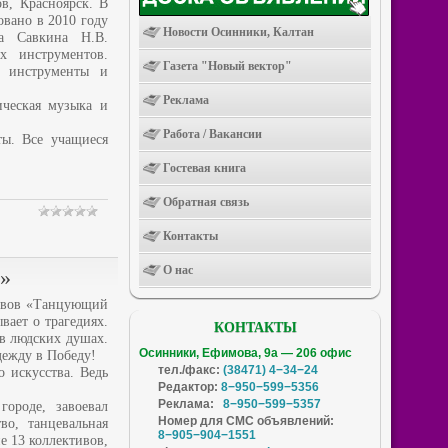
в, Красноярск. В
вано в 2010 году
Новости Осинники, Калтан
та Савкина Н.В.
х инструментов.
Газета "Новый вектор"
е инструменты и
Реклама
ическая музыка и
Работа / Вакансии
ты. Все учащиеся
Гостевая книга
Обратная связь
Контакты
О нас
в»
тивов «Танцующий
ает о трагедиях.
КОНТАКТЫ
 в людских душах.
Осинники, Ефимова, 9а — 206 офис
дежду в Победу!
тел./факс:
(38471) 4−34−24
 искусства. Ведь
Редактор:
8−950−599−5356
Реклама:
8−950−599−5357
ороде, завоевал
Номер для СМС объявлений:
во, танцевальная
8−905−904−1551
е 13 коллективов,