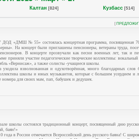
Калтан
Кузбасс
[824]
[514]
[
ПРЕДЛОЖИ
У ДОД «ДМШ № 55» состоялась концертная программа, посвященная 7
ерны». На концерт были приглашены пенсионеры, ветераны труда, посе
енсионеров. В концерте прозвучали как песни военных лет, так и п
мме приняли участие педагогические творческие коллективы: вокальный
бль «Вернисаж», а также солисты -учащиеся школы.
а уходила взволнованная и одухотворённая, много благодарных слов 
 коллектива школы и юных музыкантов, которые с большим усердием и 
 номера для своих мам, пап, бабушек и дедушек.
зале школы состоялся традиционный концерт, посвященный дню русског
й, баян!»
10 года в России отмечается Всероссийский день русского баяна! С широ