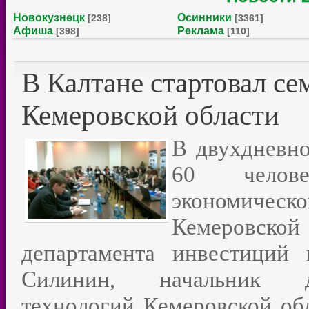
Новокузнецк
Осинники
[238]
[3361]
Афиша
Реклама
[398]
[110]
В Калтане стартовал с
Кемеровской области
В двухдневно
60 челове
экономичес
Кемеровской 
департамента инвестиций 
Силинин, начальник д
технологий Кемеровской об