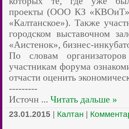
которых те, где уже был
проекты (ООО КЗ «КВОиТ»
«Калтанское»). Также участ
городском выставочном за
«Аистенок», бизнес-инкубат
По словам организаторов
участникам форума ознакоми
отчасти оценить экономическ
---------
Источн
...
Читать дальше »
23.01.2015
|
Калтан
|
Комментар