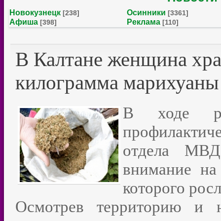
Новокузнецк
Осинники
[238]
[3361]
Афиша
Реклама
[398]
[110]
В Калтане женщина хра
килограмма марихуаны
В ходе ре
профилактич
отдела МВД
внимание на
которого рос
Осмотрев территорию и н