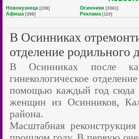
Новокузнецк
Осинники
[238]
[3361]
Афиша
Реклама
[398]
[110]
В Осинниках отремонти
отделение родильного 
В Осинниках после кап
гинекологическое отделение
помощью каждый год сюда 
женщин из Осинников, Кал
района.
Масштабная реконструкция
прошлом году. В первую оче