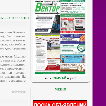
ТЬ СВОЮ НОВОСТЬ
]
 полиции Кузьмин
ы), был замечен
рещен», и въехал
чков, автомобиль
ого удостоверения
ную часть ОВД по
ть вены и угрожал
водитель пояснил,
же, в присутствии
нения при помощи
нии опьянения. На
или
СКАЧАЙ
в pdf
оянку временного
МЕНЮ