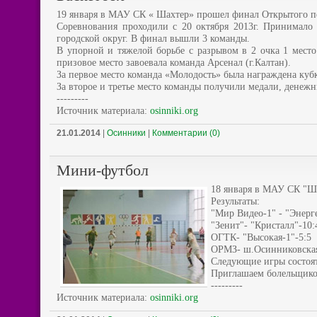
19 января в МАУ СК « Шахтер» прошел финал Открытого пер
Соревнования проходили с 20 октября 2013г. Принимало
городской округ. В финал вышли 3 команды.
В упорной и тяжелой борьбе с разрывом в 2 очка 1 место
призовое место завоевала команда Арсенал (г.Калтан).
За первое место команда «Молодость» была награждена ку
За второе и третье место команды получили медали, денеж
---------
Источник материала:
osinniki.org
21.01.2014
|
Осинники
|
Комментарии (0)
Мини-футбол
18 января в МАУ СК "Ш
Результаты:
"Мир Видео-1" - "Энерг
"Зенит"- "Кристалл"-10:
ОГТК- "Высокая-1"-5:5
ОРМЗ- ш.Осинниковская
Следующие игры состоятс
Приглашаем болельщико
---------
Источник материала:
osinniki.org