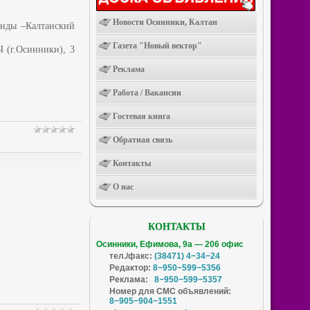
Новости Осинники, Калтан
анды –Калтанский
Газета "Новый вектор"
Ч (г.Осинники), 3
Реклама
Работа / Вакансии
Гостевая книга
Обратная связь
Контакты
О нас
КОНТАКТЫ
Осинники, Ефимова, 9а — 206 офис
тел./факс:
(38471) 4−34−24
Редактор:
8−950−599−5356
Реклама:
8−950−599−5357
Номер для СМС объявлений:
8−905−904−1551