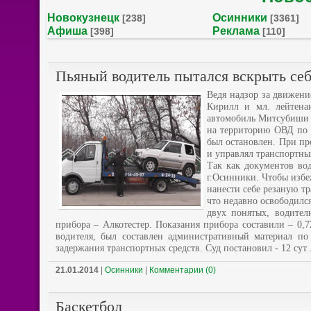
Новокузнецк
Осинники
[238]
[3361]
Афиша
Реклама
[398]
[110]
Пьяный водитель пытался вскрыть се
Ведя надзор за движени
Кирилл и мл. лейтена
автомобиль Митсубиши П
на территорию ОВД по 
был остановлен. При пр
и управлял транспортны
Так как документов во
г.Осинники. Чтобы избеж
нанести себе резаную т
что недавно освободилс
двух понятых, водител
прибора – Алкотестер. Показания прибора составили – 0,72
водителя, был составлен административный материал по
задержания транспортных средств. Суд постановил - 12 сут
21.01.2014
|
Осинники
|
Комментарии (0)
Баскетбол