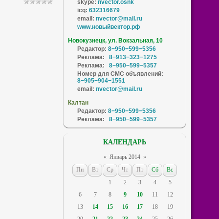
skype:
nvector.osnk
icq:
632316679
email:
nvector@mail.ru
www.новыйвектор.рф
Новокузнецк, ул. Вокзальная, 10
Редактор:
8−950−599−5356
Реклама:
8−913−323−1275
Реклама:
8−950−599−5357
Номер для СМС объявлений:
8−905−904−1551
email:
nvector@mail.ru
Калтан
Редактор:
8−950−599−5356
Реклама:
8−950−599−5357
КАЛЕНДАРЬ
«
Январь 2014
»
Пн
Вт
Ср
Чт
Пт
Сб
Вс
1
2
3
4
5
6
7
8
9
10
11
12
13
14
15
16
17
18
19