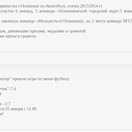
венства г.Осинники по баскетболу, сезона 2013/2014 гг.
 участие 6 команд, 3 команды –Осинниковский городской округ.3 ком
 завоевала команда «Молодость»(г.Осинники), на 2 месте команда ВГС
бком, денежными призами, медалями и грамотой.
ные призы и грамоты.
ахтер" прошли игры по мини-футболу.
етик"-7:4
4
 - 2:7
я 25 января с 12.00.
в!