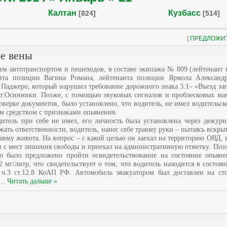
Калтан
Кузбасс
[824]
[514]
[
ПРЕДЛОЖИ
бе вены
ем автотранспортом и пешеходов, в составе экипажа № 809 (лейтенант
нта полиции Вагина Романа, лейтенанта полиции Ярмола Александр
аджеро, который нарушил требование дорожного знака 3.1– «Въезд зап
г.Осинники. Позже, с помощью звуковых сигналов и проблесковых мая
оверке документов, было установлено, что водитель, не имел водительск
м средством с признаками опьянения.
дитель при себе не имел, его личность была установлена через дежур
ать ответственности, водитель, нанес себе травму руки – пытаясь вскры
равму живота. На вопрос – с какой целью он заехал на территорию ОВД, 
я с мест лишения свободы и приехал на административную отметку. Поз
ю было предложено пройти освидетельствование на состояние опья
 мг/литр, что свидетельствует о том, что водитель находится в состоя
 ч.3 ст.12.8 КоАП РФ. Автомобиль эвакуатором был доставлен на ст
...
Читать дальше »