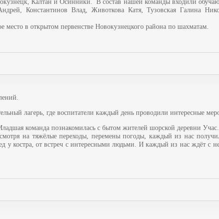
окузнецк, Калтан и Осинники.
В состав нашей команды входили обучаю
ей, Константинов Влад, Животкова Катя, Тузовская Галина Никол
ое место в открытом первенстве Новокузнецкого района по шахматам.
лений.
ельный лагерь, где воспитатели каждый день проводили интересные мер
 Младшая команда познакомилась с бытом жителей шорской деревни Учас
Несмотря на тяжёлые переходы, перемены погоды, каждый из нас получ
ед у костра, от встреч с интересными людьми. И каждый из нас ждёт с 