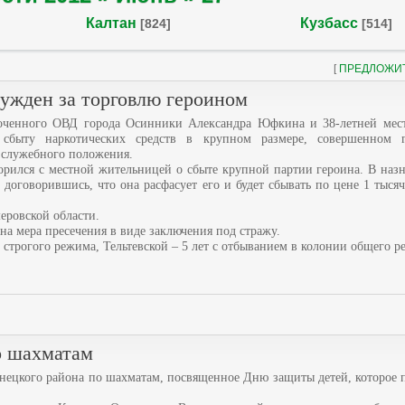
Калтан
Кузбасс
[824]
[514]
[
ПРЕДЛОЖИ
ужден за торговлю героином
оченного ОВД города Осинники Александра Юфкина и 38-летней мес
 сбыту наркотических средств в крупном размере, совершенном
 служебного положения.
ворился с местной жительницей о сбыте крупной партии героина. В наз
договорившись, что она расфасует его и будет сбывать по цене 1 тысяч
ровской области.
на мера пресечения в виде заключения под стражу.
строгого режима, Тельтевской – 5 лет с отбыванием в колонии общего р
о шахматам
знецкого района по шахматам, посвященное Дню защиты детей, которое