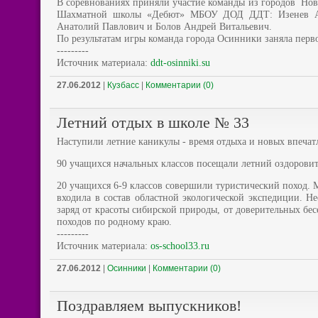
В соревнованиях приняли участие команды из городов
Нов
Шахматной школы «Дебют» МБОУ ДОД ДДТ: Изенев Андр
Анатолий Павлович и Болов Андрей Витальевич.
По результатам игры команда города Осинники заняла перв
---------
Источник материала:
ddt-osinniki.su
27.06.2012
|
Кузбасс
|
Комментарии (0)
Летний отдых в школе № 33
Наступили летние каникулы - время отдыха и новых впечат
90 учащихся начальных классов посещали летний оздоровит
20 учащихся 6-9 классов совершили туристический поход.
входила в состав областной экологической экспедиции. 
заряд от красоты сибирской природы, от доверительных бес
походов по родному краю.
---------
Источник материала:
os-school33.ru
27.06.2012
|
Осинники
|
Комментарии (0)
Поздравляем выпускников!