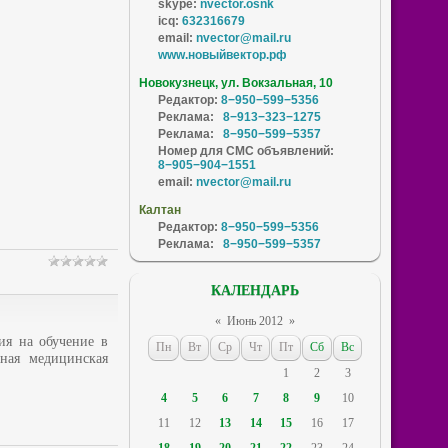
skype:
nvector.osnk
icq:
632316679
email:
nvector@mail.ru
www.новыйвектор.рф
Новокузнецк, ул. Вокзальная, 10
Редактор:
8−950−599−5356
Реклама:
8−913−323−1275
Реклама:
8−950−599−5357
Номер для СМС объявлений:
8−905−904−1551
email:
nvector@mail.ru
Калтан
Редактор:
8−950−599−5356
Реклама:
8−950−599−5357
КАЛЕНДАРЬ
«
Июнь 2012
»
ия на обучение в
Пн
Вт
Ср
Чт
Пт
Сб
Вс
нная медицинская
1
2
3
4
5
6
7
8
9
10
11
12
13
14
15
16
17