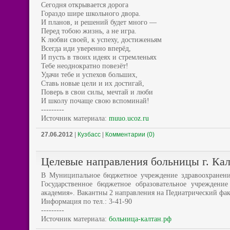
Сегодня открывается дорога
Гораздо шире школьного двора.
И планов, и решений будет много —
Перед тобою жизнь, а не игра.
К любви своей, к успеху, достиженьям
Всегда иди уверенно вперёд,
И пусть в твоих идеях и стремленьях
Тебе неоднократно повезёт!
Удачи тебе и успехов больших,
Ставь новые цели и их достигай,
Поверь в свои силы, мечтай и люби
И школу почаще свою вспоминай!
---------
Источник материала:
muuo.ucoz.ru
27.06.2012
|
Кузбасс
|
Комментарии (0)
Целевые направления больницы г. Ка
В Муниципальное бюджетное учреждение здравоохранения
Государственное бюджетное образовательное учреждение
академия». Вакантны 2 направления на Педиатрический фак
Информация по тел.: 3-41-90
---------
Источник материала:
больница-калтан.рф