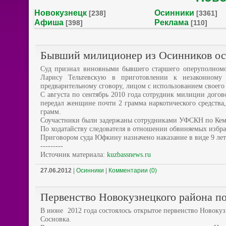
Новокузнецк
Осинники
[238]
[3361]
Афиша
Реклама
[398]
[110]
Бывший милиционер из Осинников ос
Суд признал виновными бывшего старшего оперуполном
Ларису Тельтевскую в приготовлении к незаконному
предварительному сговору, лицом с использованием своего
С августа по сентябрь 2010 года сотрудник милиции дого
передал женщине почти 2 грамма наркотического средства, 
грамм.
Соучастники были задержаны сотрудниками УФСКН по Кеме
По ходатайству следователя в отношении обвиняемых избра
Приговором суда Юфкину назначено наказание в виде 9 лет 
---------
Источник материала:
kuzbassnews.ru
27.06.2012
|
Осинники
|
Комментарии (0)
Первенство Новокузнецкого района п
В июне 2012 года состоялось открытое первенство Новоку
Сосновка.