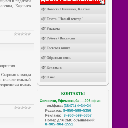
щиеся и педагоги
аевна, Караваев
Новости Осинники, Калтан
Газета "Новый вектор"
Реклама
Работа / Вакансии
Гостевая книга
Обратная связь
оприятия.
Контакты
. Старшая команда
О нас
ил положительный
нетерпением новых
КОНТАКТЫ
Осинники, Ефимова, 9а — 206 офис
тел./факс:
(38471) 4−34−24
Редактор:
8−950−599−5356
Реклама:
8−950−599−5357
Номер для СМС объявлений:
8−905−904−1551