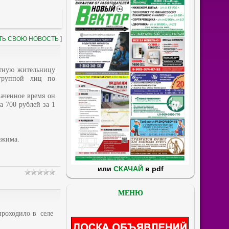
ТЬ СВОЮ НОВОСТЬ
]
тную жительницу
 группой лиц по
наченное время он
а 700 рублей за 1
ежима.
или
СКАЧАЙ
в pdf
МЕНЮ
 проходило в селе