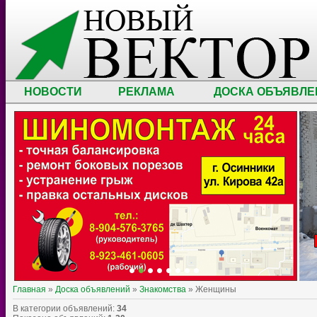
НОВОСТИ
РЕКЛАМА
ДОСКА ОБЪЯВЛЕ
Главная
»
Доска объявлений
»
Знакомства
» Женщины
В категории объявлений
:
34