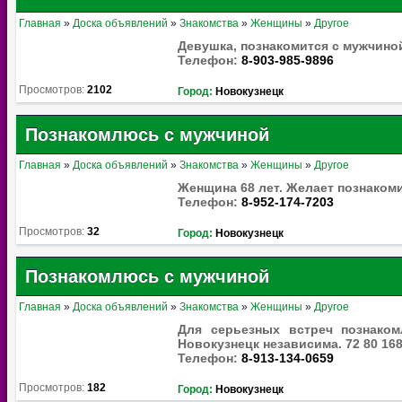
Главная
»
Доска объявлений
»
Знакомства
»
Женщины
»
Другое
Девушка, познакомится с мужчино
Телефон:
8-903-985-9896
Просмотров:
2102
Город:
Новокузнецк
Познакомлюсь с мужчиной
Главная
»
Доска объявлений
»
Знакомства
»
Женщины
»
Другое
Женщина 68 лет. Желает познакоми
Телефон:
8-952-174-7203
Просмотров:
32
Город:
Новокузнецк
Познакомлюсь с мужчиной
Главная
»
Доска объявлений
»
Знакомства
»
Женщины
»
Другое
Для серьезных встреч познаком
Новокузнецк независима. 72 80 16
Телефон:
8-913-134-0659
Просмотров:
182
Город:
Новокузнецк