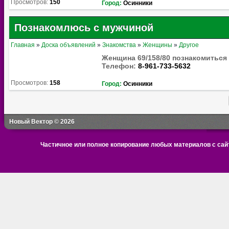
Просмотров:
150
Город:
Осинники
Познакомлюсь с мужчиной
Главная
»
Доска объявлений
»
Знакомства
»
Женщины
»
Другое
Женщина 69/158/80 познакомиться 
Телефон:
8-961-733-5632
Просмотров:
158
Город:
Осинники
Новый Вектор © 2026
Частичное или полное копирование любых материалов с сайт