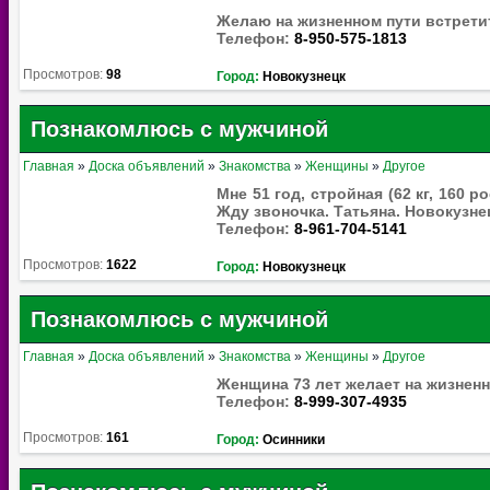
Желаю на жизненном пути встретит
Телефон:
8-950-575-1813
Просмотров:
98
Город:
Новокузнецк
Познакомлюсь с мужчиной
Главная
»
Доска объявлений
»
Знакомства
»
Женщины
»
Другое
Мне 51 год, стройная (62 кг, 160 
Жду звоночка. Татьяна. Новокузне
Телефон:
8-961-704-5141
Просмотров:
1622
Город:
Новокузнецк
Познакомлюсь с мужчиной
Главная
»
Доска объявлений
»
Знакомства
»
Женщины
»
Другое
Женщина 73 лет желает на жизненн
Телефон:
8-999-307-4935
Просмотров:
161
Город:
Осинники