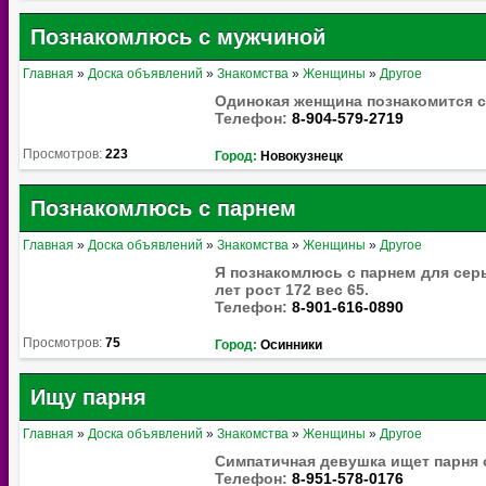
Познакомлюсь с мужчиной
Главная
»
Доска объявлений
»
Знакомства
»
Женщины
»
Другое
Одинокая женщина познакомится с 
Телефон:
8-904-579-2719
Просмотров:
223
Город:
Новокузнецк
Познакомлюсь с парнем
Главная
»
Доска объявлений
»
Знакомства
»
Женщины
»
Другое
Я познакомлюсь с парнем для сер
лет рост 172 вес 65.
Телефон:
8-901-616-0890
Просмотров:
75
Город:
Осинники
Ищу парня
Главная
»
Доска объявлений
»
Знакомства
»
Женщины
»
Другое
Симпатичная девушка ищет парня о
Телефон:
8-951-578-0176