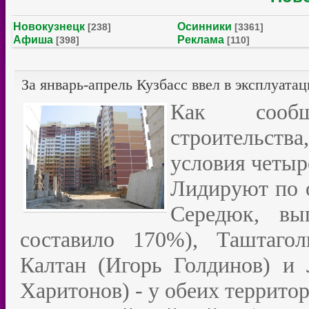
Новокузнецк
Осинники
[238]
[3361]
Афиша
Реклама
[398]
[110]
За январь-апрель Кузбасс ввел в эксплуата
Как сообщ
строительств
условия четыр
Лидируют по о
Середюк, вы
составило 170%), Таштаго
Калтан (Игорь Голдинов) и 
Харитонов) - у обеих террито