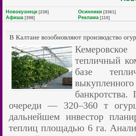
Новокузнецк
Осинники
[238]
[3361]
Афиша
Реклама
[398]
[110]
В Калтане возобновляют производство огу
Кемеровское
тепличный ко
базе теплич
выкупленного 
банкротства.
очереди — 320–360 т огур
дальнейшем инвестор планир
теплиц площадью 6 га. Анали