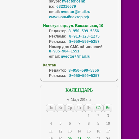
skype:
nvector.osnk
icq:
632316679
email:
nvector@mail.ru
www.новыйвектор.рф
Новокузнецк, ул. Вокзальная, 10
Редактор:
8−950−599−5356
Реклама:
8−913−323−1275
Реклама:
8−950−599−5357
Номер для СМС объявлений:
8−905−904−1551
email:
nvector@mail.ru
Калтан
Редактор:
8−950−599−5356
Реклама:
8−950−599−5357
КАЛЕНДАРЬ
«
Март 2013
»
Пн
Вт
Ср
Чт
Пт
Сб
Вс
1
2
3
4
5
6
7
8
9
10
11
12
13
14
15
16
17