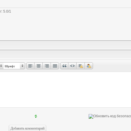
г
:
5.0
/
1
Шрифт