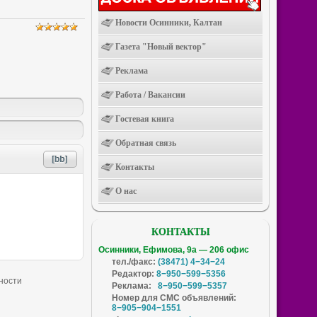
Новости Осинники, Калтан
Газета "Новый вектор"
Реклама
Работа / Вакансии
Гостевая книга
Обратная связь
Контакты
О нас
КОНТАКТЫ
Осинники, Ефимова, 9а — 206 офис
тел./факс:
(38471) 4−34−24
Редактор:
8−950−599−5356
Реклама:
8−950−599−5357
Номер для СМС объявлений:
8−905−904−1551