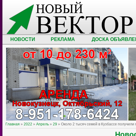
НОВОСТИ
РЕКЛАМА
ДОСКА ОБЪЯВЛЕ
Главная
»
2022
»
Апрель
»
29
» Около 2 тысяч семей в Кузбассе получил
Ново