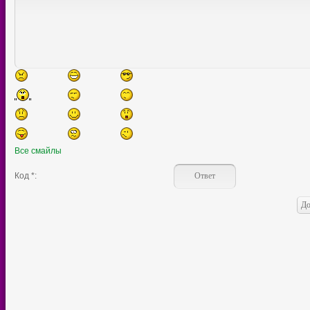
Все смайлы
Код *: