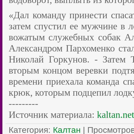
«Дал команду принести спаса
затем спустил ее мужчине в л
вожатым служебных собак А
Александром Пархоменко стали
Николай Горкунов. - Затем 
вторым концом веревки подтя
времени приехала команда сп
крюк, которым подцепил лодку
---------
Источник материала:
kaltan.ne
Категория
:
Калтан
|
Просмотро