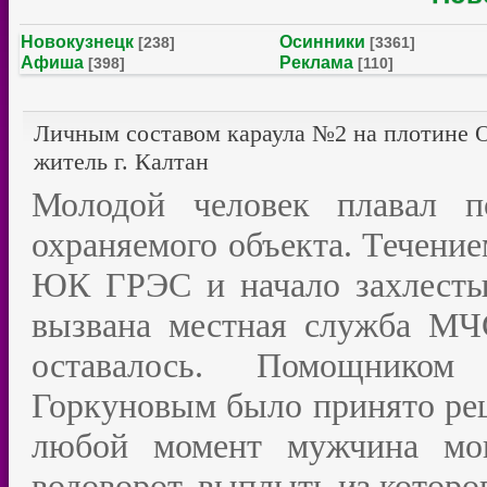
Новокузнецк
Осинники
[238]
[3361]
Афиша
Реклама
[398]
[110]
Личным составом караула №2 на плотине
житель г. Калтан
Молодой человек плавал 
охраняемого объекта. Течени
ЮК ГРЭС и начало захлестыв
вызвана местная служба МЧС
оставалось. Помощником
Горкуновым было принято реш
любой момент мужчина мо
водоворот, выплыть из которо