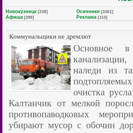
Новокузнецк
Осинники
[238]
[3361]
Афиша
Реклама
[398]
[110]
Коммунальщики не дремлют
Основное в
канализации,
наледи из т
подтопляемых
очистка русл
Калтанчик от мелкой порос
противопаводковых меропр
убирают мусор с обочин дор