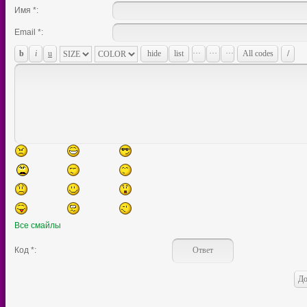
Имя *:
Email *:
Все смайлы
Код *: