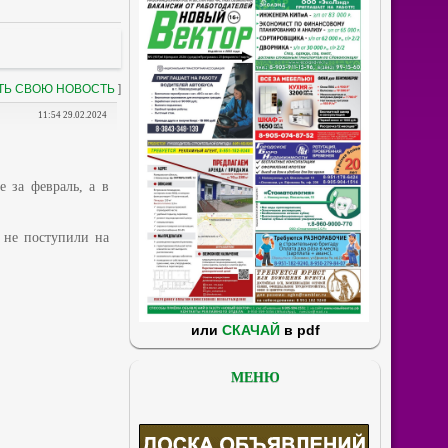
ТЬ СВОЮ НОВОСТЬ
]
11:54 29.02.2024
 за февраль, а в
 не поступили на
или
СКАЧАЙ
в pdf
МЕНЮ