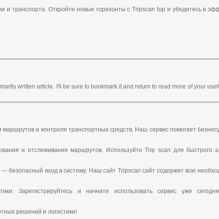
 и транспорта. Откройте новые горизонты с Tripscan top и убедитесь в эф
rtly written article. I'll be sure to bookmark it and return to read more of your use
 маршрутов и контроля транспортных средств. Наш сервис помогает бизнесу
вания и отслеживания маршрутов. Используйте Trip scan для быстрого 
 — безопасный вход в систему. Наш сайт Tripscan сайт содержит всю необ
ики. Зарегистрируйтесь и начните использовать сервис уже сегодня
тных решений и логистики!