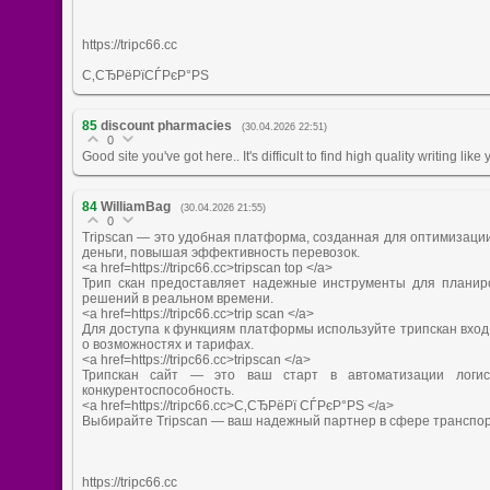
https://tripc66.cc
С‚СЂРёРїСЃРєР°РЅ
85
discount pharmacies
(30.04.2026 22:51)
0
Good site you've got here.. It's difficult to find high quality writing lik
84
WilliamBag
(30.04.2026 21:55)
0
Tripscan — это удобная платформа, созданная для оптимизации
деньги, повышая эффективность перевозок.
<a href=https://tripc66.cc>tripscan top </a>
Трип скан предоставляет надежные инструменты для планиро
решений в реальном времени.
<a href=https://tripc66.cc>trip scan </a>
Для доступа к функциям платформы используйте трипскан вход
о возможностях и тарифах.
<a href=https://tripc66.cc>tripscan </a>
Трипскан сайт — это ваш старт в автоматизации логист
конкурентоспособность.
<a href=https://tripc66.cc>С‚СЂРёРї СЃРєР°РЅ </a>
Выбирайте Tripscan — ваш надежный партнер в сфере транспор
https://tripc66.cc