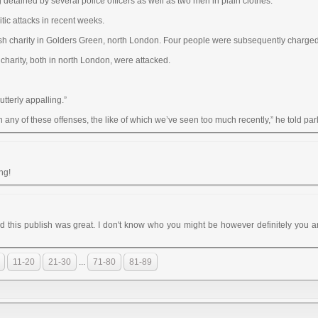
etained by several police officers as well as two men in plain clothes.
ic attacks in recent weeks.
wish charity in Golders Green, north London. Four people were subsequently charged
harity, both in north London, were attacked.
tterly appalling.”
 any of these offenses, the like of which we’ve seen too much recently,” he told par
ng!
d this publish was great. I don't know who you might be however definitely you a
11-20
21-30
...
71-80
81-89