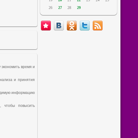
19
20
21
22
23
24
25
26
27
28
29
 экономить время и
анализа и принятия
ходимую информацию
, чтобы повысить