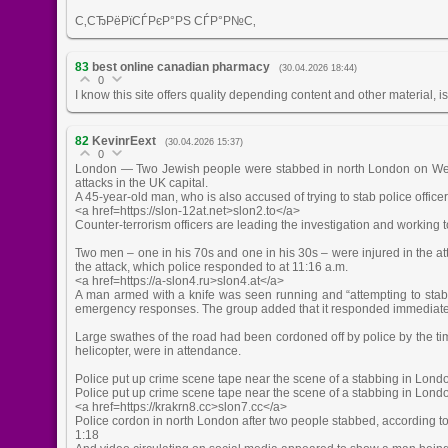
С‚СЂРёРїСЃРєР°РЅ СЃР°Р№С‚
83
best online canadian pharmacy
(30.04.2026 18:44)
0
I know this site offers quality depending content and other material, 
82
KevinrEext
(30.04.2026 15:37)
0
London — Two Jewish people were stabbed in north London on Wednes
attacks in the UK capital.
A 45-year-old man, who is also accused of trying to stab police office
<a href=https://slon-12at.net>slon2.to</a>
Counter-terrorism officers are leading the investigation and working to
Two men – one in his 70s and one in his 30s – were injured in the att
the attack, which police responded to at 11:16 a.m.
<a href=https://a-slon4.ru>slon4.at</a>
A man armed with a knife was seen running and “attempting to sta
emergency responses. The group added that it responded immediately
Large swathes of the road had been cordoned off by police by the 
helicopter, were in attendance.
Police put up crime scene tape near the scene of a stabbing in Lond
Police put up crime scene tape near the scene of a stabbing in Lond
<a href=https://krakrn8.cc>slon7.cc</a>
Police cordon in north London after two people stabbed, according 
1:18