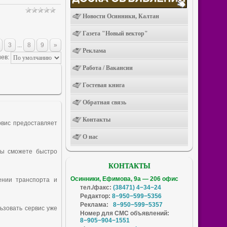
Новости Осинники, Калтан
Газета "Новый вектор"
3
...
8
9
»
Реклама
ев:
Работа / Вакансии
Гостевая книга
Обратная связь
Контакты
рвис предоставляет
О нас
вы сможете быстро
КОНТАКТЫ
Осинники, Ефимова, 9а — 206 офис
ении транспорта и
тел./факс:
(38471) 4−34−24
Редактор:
8−950−599−5356
Реклама:
8−950−599−5357
ьзовать сервис уже
Номер для СМС объявлений:
8−905−904−1551