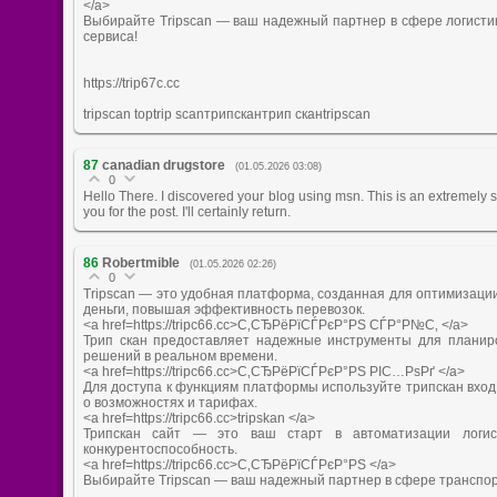
</a>
Выбирайте Tripscan — ваш надежный партнер в сфере логистики
сервиса!
https://trip67c.cc
tripscan toptrip scanтрипскантрип сканtripscan
87
canadian drugstore
(01.05.2026 03:08)
0
Hello There. I discovered your blog using msn. This is an extremely sma
you for the post. I'll certainly return.
86
Robertmible
(01.05.2026 02:26)
0
Tripscan — это удобная платформа, созданная для оптимизации
деньги, повышая эффективность перевозок.
<a href=https://tripc66.cc>С‚СЂРёРїСЃРєР°РЅ СЃР°Р№С‚ </a>
Трип скан предоставляет надежные инструменты для планиро
решений в реальном времени.
<a href=https://tripc66.cc>С‚СЂРёРїСЃРєР°РЅ РІС…РѕРґ </a>
Для доступа к функциям платформы используйте трипскан вход
о возможностях и тарифах.
<a href=https://tripc66.cc>tripskan </a>
Трипскан сайт — это ваш старт в автоматизации логист
конкурентоспособность.
<a href=https://tripc66.cc>С‚СЂРёРїСЃРєР°РЅ </a>
Выбирайте Tripscan — ваш надежный партнер в сфере транспор