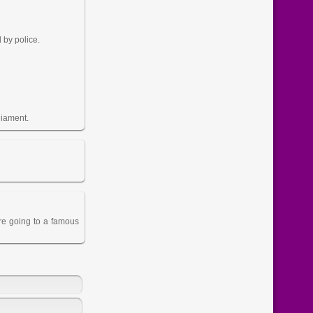
 by police.
liament.
re going to a famous