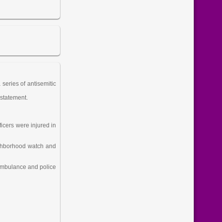
eries of antisemitic
 statement.
ficers were injured in
ighborhood watch and
ambulance and police