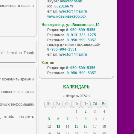
skype:
nvector.osnk
фективности нашего
icq:
632316679
email:
nvector@mail.ru
www.новыйвектор.рф
Новокузнецк, ул. Вокзальная, 10
Редактор:
8−950−599−5356
Реклама:
8−913−323−1275
Реклама:
8−950−599−5357
Номер для СМС объявлений:
8−905−904−1551
ful information. Thank
email:
nvector@mail.ru
Калтан
Редактор:
8−950−599−5356
Реклама:
8−950−599−5357
 экономить время и
КАЛЕНДАРЬ
анализа и принятия
«
Февраль 2024
»
Пн
Вт
Ср
Чт
Пт
Сб
Вс
ходимую информацию
1
2
3
4
, чтобы повысить
5
6
7
8
9
10
11
12
13
14
15
16
17
18