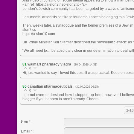
And video circulating on social media appeared to show a man being d
<a href=https://a-slon2.net>slon2.to</a>
London’s Jewish community has been targeted by a wave of antisemit
Last month, arsonists set fire to four ambulances belonging to a Je
Then, weeks later, a synagogue and the former premises of a Jewish c
slon7.cc
https://a-slon10.com
UK Prime Minister Keir Starmer described the “antisemitic attack” as “u
“We all need to… be absolutely clear in our determination to deal with
81
walmart pharmacy viagra
(30.04.2026 14:51)
0
Hi, just wanted to say, I loved this post. It was practical. Keep on posti
80
canadian pharmaceuticals
(30.04.2026 06:55)
0
I do not even understand how I stopped up here, however I believe
blogger if you happen to aren't already. Cheers!
1-10
Имя *:
Email *: