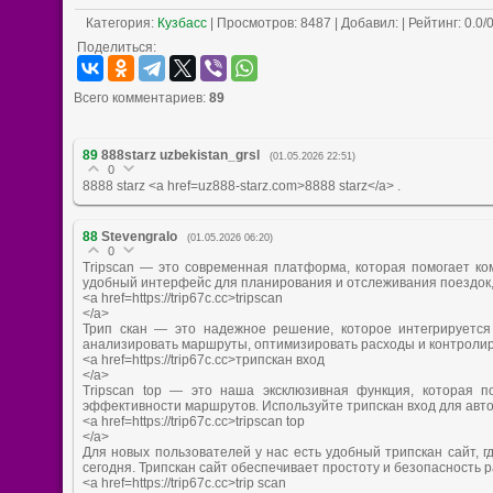
Категория
:
Кузбасс
|
Просмотров
: 8487 |
Добавил
:
|
Рейтинг
:
0.0
/
Поделиться:
Всего комментариев
:
89
89
888starz uzbekistan_grsl
(01.05.2026 22:51)
0
8888 starz <a href=uz888-starz.com>8888 starz</a> .
88
Stevengralo
(01.05.2026 06:20)
0
Tripscan — это современная платформа, которая помогает к
удобный интерфейс для планирования и отслеживания поездок,
<a href=https://trip67c.cc>tripscan
</a>
Трип скан — это надежное решение, которое интегрируется
анализировать маршруты, оптимизировать расходы и контролир
<a href=https://trip67c.cc>трипскан вход
</a>
Tripscan top — это наша эксклюзивная функция, которая 
эффективности маршрутов. Используйте трипскан вход для ав
<a href=https://trip67c.cc>tripscan top
</a>
Для новых пользователей у нас есть удобный трипскан сайт, г
сегодня. Трипскан сайт обеспечивает простоту и безопасность р
<a href=https://trip67c.cc>trip scan