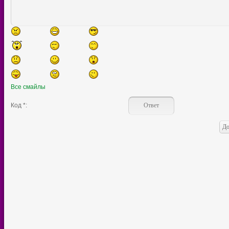
Все смайлы
Код *: