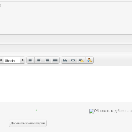
0
Шрифт