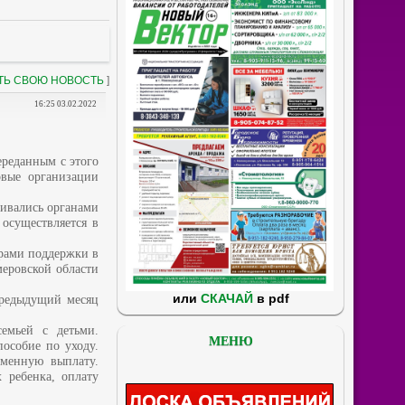
ТЬ СВОЮ НОВОСТЬ
]
16:25 03.02.2022
ереданным с этого
овые организации
чивались органами
 осуществляется в
ерами поддержки в
еровской области
или
СКАЧАЙ
в pdf
предыдущий месяц
емьей с детьми.
МЕНЮ
особие по уходу.
менную выплату.
 ребенка, оплату