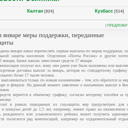
Калтан
Кузбасс
[824]
[514]
[
ПРЕДЛОЖИ
 в январе меры поддержки, переданные
ащиты
дины января начал перечислять первые выплаты по мерам поддержки, п
льной защиты населения. Отделения «Почты России» и другие почт
5 января, банки начали зачисление средств 17 января.
омпенсации получат все, кому они ранее уже были назначены или выпла
осрочная доставка выплат за январь, которая по стандартному графику
охватит более 17 тысяч человек.
т выплачиваться только по новым назначениям – тем, кто обратится за м
ре и феврале. На данный момент заявление о назначении выплат в Кем
ловек.
редств вернется к обычному графику, согласно которому пособия за 
месяце.
лат в рамках переданных из соцзащиты мер предусмотрен для с
и опекуны детей до 1,5 лет, например, имеют право на ежемесячное п
ь рожденного или усыновленного ребенка может получить единовре
в полагается ряд компенсаций, например на оздоровительный отдых