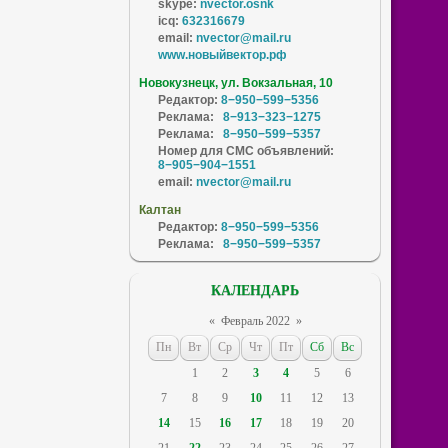
skype:
nvector.osnk
icq:
632316679
email:
nvector@mail.ru
www.новыйвектор.рф
Новокузнецк, ул. Вокзальная, 10
Редактор:
8−950−599−5356
Реклама:
8−913−323−1275
Реклама:
8−950−599−5357
Номер для СМС объявлений:
8−905−904−1551
email:
nvector@mail.ru
Калтан
Редактор:
8−950−599−5356
Реклама:
8−950−599−5357
КАЛЕНДАРЬ
«
Февраль 2022
»
Пн
Вт
Ср
Чт
Пт
Сб
Вс
1
2
3
4
5
6
7
8
9
10
11
12
13
14
15
16
17
18
19
20