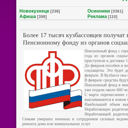
Новокузнецк
Осинники
[238]
[3361]
Афиша
Реклама
[398]
[110]
Более 17 тысяч кузбассовцев получат
Пенсионному фонду из органов соцз
Пенсионный фонд с сере
года из органов социа
приступили к доставке 1
До февраля пособия и к
соцзащиты. Это будет д
феврале. В Кузбассе она 
В феврале средства буду
Пенсионный фонд в янва
уже подали около 660 че
С марта перечисление с
выплачиваются в новом 
Наибольший объем вып
Неработающие родители 
Неработающий родител
Семьям умерших военных и сотрудников силовых ведомст
ремонта дома или коммунальных услуг