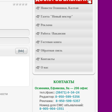
Новости Осинники, Калтан
Газета "Новый вектор"
Реклама
Работа / Вакансии
Гостевая книга
Обратная связь
Контакты
О нас
КОНТАКТЫ
Осинники, Ефимова, 9а — 206 офис
тел./факс:
(38471) 4−34−24
Редактор:
8−950−599−5356
Реклама:
8−950−599−5357
Номер для СМС объявлений:
8−905−904−1551